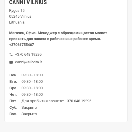
CANNI VILNIUS
Rygos 15
05245 Vilnius
Lithuania
Магазин, Офис. Менеджер с образцами цветов может
приехать для заказа в рабочее и не рабочее время.
+37061755467
+370 648 19295
phone
canni@eilorita.lt
mail
Пон.
09:30 - 18:00
Вто.
09:30 - 18:00
Сре.
09:30 - 18:00
Чет.
09:30 - 18:00
Пят.
Для прибытия звоните: +370 648 19295
Суб.
Закрыто
Вос.
Закрыто