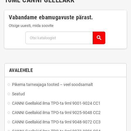
Vabandame ebamugavuste pärast.
Otsige uuesti, mida soovite
search
AVALEHELE
Pikema tarneajaga tooted – veel soodsamalt
Seatud
CANNI Geellakid ilma TPO-ta 9ml 9001-9024 CC1
CANNI Geellakid ilma TPO-ta 9ml 9025-9048 CC2
CANNI Geellakid ilma TPO-ta 9ml 9048-9072 CC3