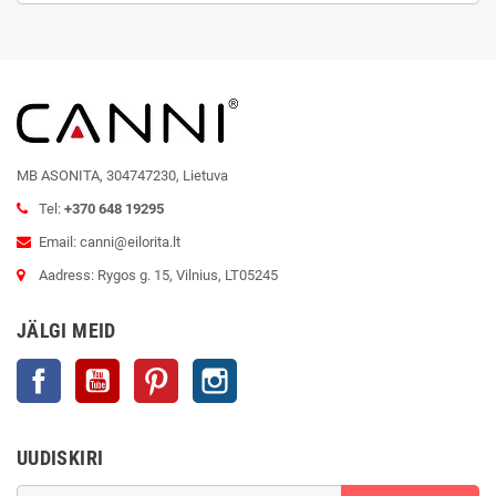
MB ASONITA, 304747230, Lietuva
Tel:
+370 648 19295
Email: canni@eilorita.lt
Aadress: Rygos g. 15, Vilnius, LT05245
JÄLGI MEID
Facebook
YouTube
Pinterest
Instagram
UUDISKIRI