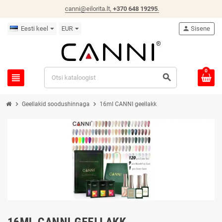
canni@eilorita.lt,
+370 648 19295
.
Eesti keel
EUR
person
Sisene
0
view_headline
search
chevron_right
chevron_right
Geellakid soodushinnaga
16ml CANNI geellakk
16ML CANNI GEELLAKK