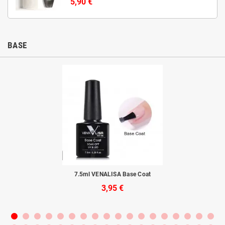
5,90 €
BASE
va
7.5ml VENALISA Base Coat
V
3,95 €