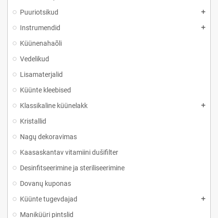
Puuriotsikud
Instrumendid
Küünenahaõli
Vedelikud
Lisamaterjalid
Küünte kleebised
Klassikaline küünelakk
Kristallid
Nagų dekoravimas
Kaasaskantav vitamiini dušifilter
Desinfitseerimine ja steriliseerimine
Dovanų kuponas
Küünte tugevdajad
Maniküüri pintslid