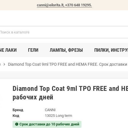
canni@eilorita.lt,
+370 648 19295
.
ЫЕ ЛАКИ
ГЕЛИ
ЛАМПЫ, ФРЕЗЫ
ПИЛКИ, ИНСТР
е
chevron_right
Diamond Top Coat 9ml TPO FREE and HEMA FREE. Срок доставки 
Diamond Top Coat 9ml TPO FREE and H
рабочих дней
Бренд
CANNI
Код
13025 Long term
Срок доставки до 10 рабочих дней
new_releases