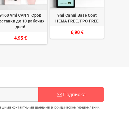
9160 9ml CANNI Срок
9ml Canni Base Coat
9ml C
оставки до 10 рабочих
HEMA FREE, TPO FREE
дней
6,90 €
4,95 €
Подписка
 нашими контактными данными в юридическом уведомлении.