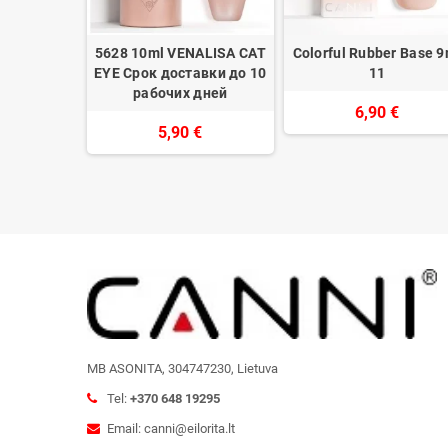
r Base 9ml
5628 10ml VENALISA CAT
Colorful Rubber Base 9
EYE Срок доставки до 10
11
рабочих дней
€
6,90 €
5,90 €
MB ASONITA, 304747230, Lietuva
Tel:
+370 648 19295
Email: canni@eilorita.lt