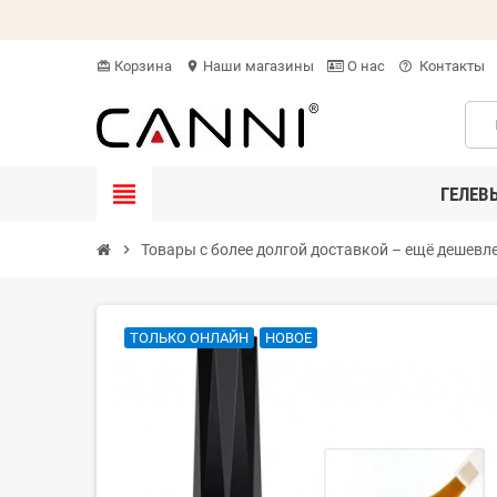
Корзина
Наши магазины
O нас
Контакты
card_giftcard
location_on
help_outline
view_headline
ГЕЛЕВ
chevron_right
Товары с более долгой доставкой – ещё дешевл
ТОЛЬКО ОНЛАЙН
НОВОЕ