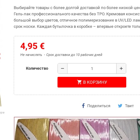
Выбирайте товары с более долгой доставкой по более низкой це
Гель-лак профессионального качества без TPO. Кремовая консис
большой выбор цветов, отличное полимеризование в UV/LED лам
срок носки. Каждая бутылочка в коробке – впервые откроете толь
4,95 €
ap
Не начислять
Срок доставки до 10 рабочих дней
remove
add
Количество
shopping_cart
В КОРЗИНУ
Поделиться
Твит
юра