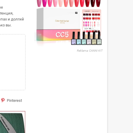
не
тенция,
пах и долгий
ко вы.
Reklama: CANNI KIT
Pinterest