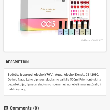
Reklama: CANNI KIT
DESCRIPTION
Sudėtis:
Isopropyl Alcohol (70%), Aqua, Alcohol Denat., CI 42090.
Gelinio Nagų Lako Lipnaus sluoksnio valiklis 500ml Priemonė skirta
dezinfekcijai, lipnaus sluoksnio nuėmimui, nuriebalinimui natūralių ir
dirbtinių nagų.
Comments
(0)
chat