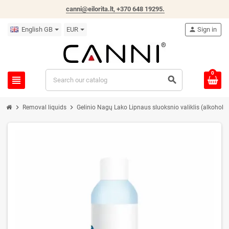
canni@eilorita.lt,
+370 648 19295
.
English GB
EUR
person
Sign in
0
view_headline
search
chevron_right
chevron_right
Removal liquids
Gelinio Nagų Lako Lipnaus sluoksnio valiklis (alkoholi