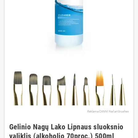
Reklama:CANNI Nail art brushes
Gelinio Nagų Lako Lipnaus sluoksnio
valiklis (alkoholio 70proc.) 500ml