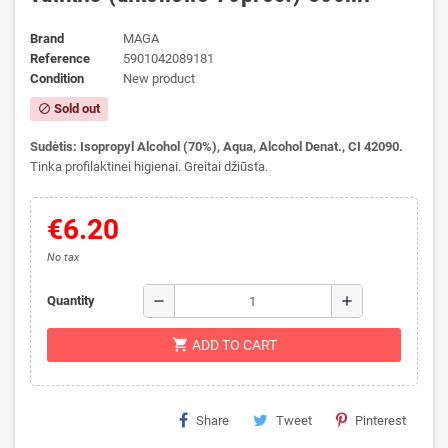
Brand
MAGA
Reference
5901042089181
Condition
New product
Sold out
block
Sudėtis:
Isopropyl Alcohol (70%), Aqua, Alcohol Denat., CI 42090.
Tinka profilaktinei higienai. Greitai džiūsta.
€6.20
No tax
remove
add
Quantity
shopping_cart
ADD TO CART
Share
Tweet
Pinterest