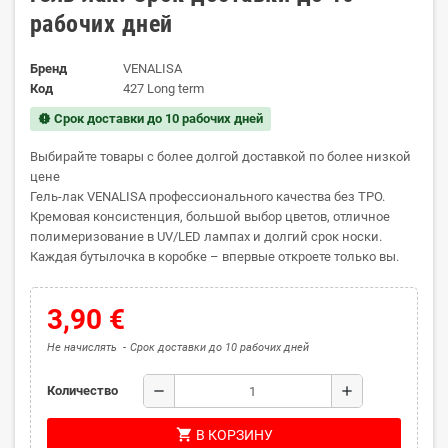
рабочих дней
Бренд
VENALISA
Код
427 Long term
Срок доставки до 10 рабочих дней
new_releases
Выбирайте товары с более долгой доставкой по более низкой
цене
Гель-лак VENALISA профессионального качества без TPO.
Кремовая консистенция, большой выбор цветов, отличное
полимеризование в UV/LED лампах и долгий срок носки.
Каждая бутылочка в коробке – впервые откроете только вы.
3,90 €
Не начислять
Срок доставки до 10 рабочих дней
remove
add
Количество
shopping_cart
В КОРЗИНУ