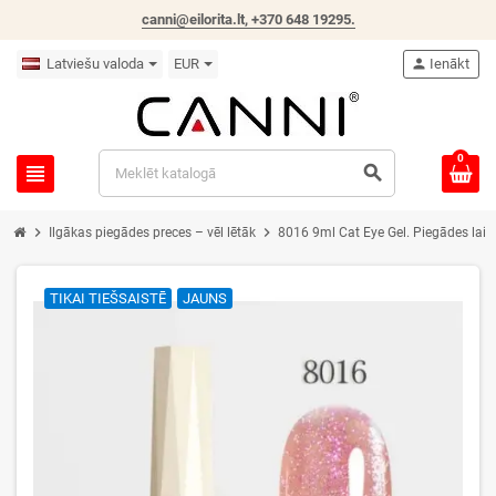
canni@eilorita.lt,
+370 648 19295
.
Latviešu valoda
EUR
person
Ienākt
0
view_headline
search
chevron_right
chevron_right
Ilgākas piegādes preces – vēl lētāk
8016 9ml Cat Eye Gel. Piegādes laik
TIKAI TIEŠSAISTĒ
JAUNS