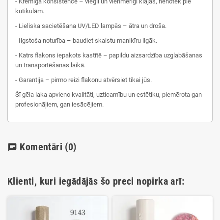
- Krēmīga konsistence – viegli un vienmērīgi klājas, nenotek pie
kutikulām.
- Lieliska sacietēšana UV/LED lampās – ātra un droša.
- Ilgstoša noturība – baudiet skaistu manikīru ilgāk.
- Katrs flakons iepakots kastītē – papildu aizsardzība uzglabāšanas
un transportēšanas laikā.
- Garantija – pirmo reizi flakonu atvērsiet tikai jūs.
Šī gēla laka apvieno kvalitāti, uzticamību un estētiku, piemērota gan
profesionāļiem, gan iesācējiem.
Komentāri
(0)
chat
Klienti, kuri iegādājās šo preci nopirka arī: