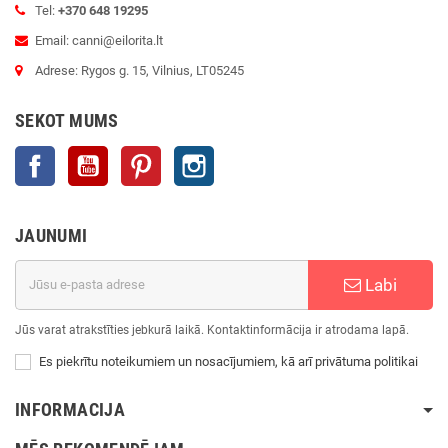
Tel:
+370 648 19295
Email: canni@eilorita.lt
Adrese: Rygos g. 15, Vilnius, LT05245
SEKOT MUMS
Facebook
YouTube
Pinterest
Instagram
JAUNUMI
Labi
Jūs varat atrakstīties jebkurā laikā. Kontaktinformācija ir atrodama lapā.
Es piekrītu noteikumiem un nosacījumiem, kā arī privātuma politikai
INFORMACIJA