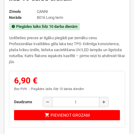
Zīmols
CANNI
Norāde
8016 Long term
Piegādes laiks līdz 10 darba dienām
new_releases
Izvēlieties preces ar ilgāku piegādi par zemāku cenu
Profesionālas kvalitātes gēla laka bez TPO. Krēmīga konsistence,
plaša krāsu izvēle, lieliska sacietēšana UV/LED lampās un ilgstoša
noturība. Katrs flakons iepakots kastītē – pirmo reizi to atvērsiet tikai
jūs.
6,90 €
Bez PVN
Piegādes laiks līdz 10 darba dienām
remove
add
Daudzums
shopping_cart
PIEVIENOT GROZAM