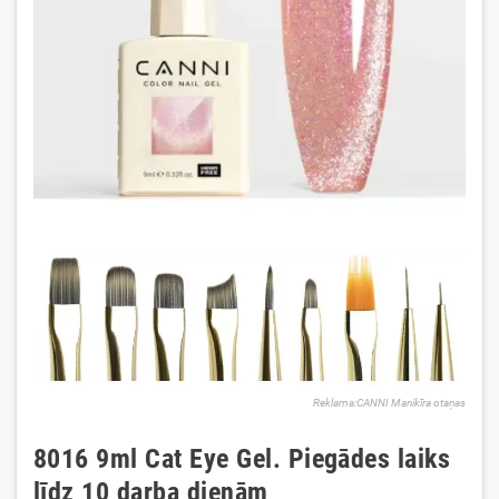
Reklama:CANNI Manikīra otaņas
8016 9ml Cat Eye Gel. Piegādes laiks
līdz 10 darba dienām