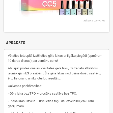
Reklama: CANNI KIT
APRAKSTS
Vēlaties ietaupīt? Izvēlieties gēla lakas ar ilgāku piegādi (apmēram
10 darba dienas) par zemāku cenu!
Atklājiet profesionālas kvalitātes gēla laku, izstrādātu atbilstoši
jaunākajām ES prasībām. Šis gēla lakas nodrošina drošu sastāvu,
ērtu lietošanu un ilgnoturīgu rezultātu.
Galvenās priekšrocības:
- Gēla laka bez TPO – drošāks sastāvs bez TPO.
- Plaša krāsu izvēle – izvēlieties toņu daudzveidību jebkuram
gadījumam.