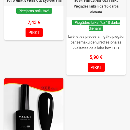
8040 HEMA FREE Cat Eye Gel 9ml
8064 9ml CANNI GLITTER.
Piegādes laiks līdz 10 darba
Pieejams noliktavā
dienām
7,43 €
Piegādes laiks līdz 10 darba
dienām
PIRKT
Izvēlieties preces ar ilgāku piegādi
par zemāku cenuProfesionālas
kvalitātes gēla laka bez TPO.
Krēmīga konsistence, plaša krāsu
5,90 €
izvēle, lieliska sacietēšana
UV/LED lampās un ilgstoša
PIRKT
noturība. Katrs flakons iepakots
kastītē – pirmo reizi to atvērsiet
tikai jūs.