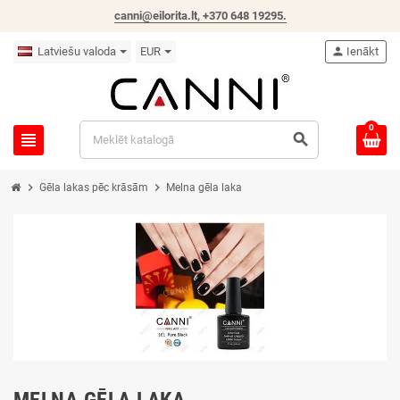
canni@eilorita.lt,
+370 648 19295
.
Latviešu valoda
EUR
person
Ienākt
0
view_headline
search
chevron_right
chevron_right
Gēla lakas pēc krāsām
Melna gēla laka
MELNA GĒLA LAKA