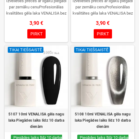
Izvēlieties preces ar ilgāku piegādi
Izvēlieties preces ar ilgāku piegādi
par zemāku cenuProfesionālas
par zemāku cenuProfesionālas
kvalitātes gēla laka VENALISA bez
kvalitātes gēla laka VENALISA bez
TPO. Krēmīga konsistence, plaša
TPO. Krēmīga konsistence, plaša
3,90 €
3,90 €
krāsu izvēle, lieliska sacietēšana
krāsu izvēle, lieliska sacietēšana
UV/LED lampās un ilgstoša
UV/LED lampās un ilgstoša
PIRKT
PIRKT
noturība. Katrs flakons iepakots
noturība. Katrs flakons iepakots
kastītē – pirmo reizi to atvērsiet
kastītē – pirmo reizi to atvērsiet
TIKAI TIEŠSAISTĒ
TIKAI TIEŠSAISTĒ
tikai jūs.
tikai jūs.
5107 10ml VENALISA gēla nagu
5108 10ml VENALISA gēla nagu
laka Piegādes laiks līdz 10 darba
laka Piegādes laiks līdz 10 darba
dienām
dienām
Piegādes laiks līdz 10 darba
Piegādes laiks līdz 10 darba