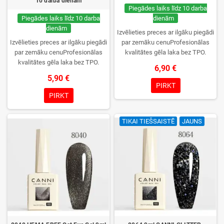
10 darba dienām
Piegādes laiks līdz 10 darba
Piegādes laiks līdz 10 darba
dienām
dienām
Izvēlieties preces ar ilgāku piegādi
Izvēlieties preces ar ilgāku piegādi
par zemāku cenuProfesionālas
par zemāku cenuProfesionālas
kvalitātes gēla laka bez TPO.
kvalitātes gēla laka bez TPO.
Krēmīga konsistence, plaša krāsu
6,90 €
Krēmīga konsistence, plaša krāsu
izvēle, lieliska sacietēšana
5,90 €
izvēle, lieliska sacietēšana
UV/LED lampās un ilgstoša
PIRKT
UV/LED lampās un ilgstoša
noturība. Katrs flakons iepakots
PIRKT
noturība. Katrs flakons iepakots
kastītē – pirmo reizi to atvērsiet
kastītē – pirmo reizi to atvērsiet
tikai jūs.
TIKAI TIEŠSAISTĒ
JAUNS
tikai jūs.