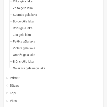
Pliks gēla laka
Zelta gēla laka
Sudraba gēla laka
Bordo gēla laka
Rožu gēla laka
Zila gēla laka
Pelēka gēla laka
Violeta gēla laka
Oranža gēla laka
Brūns gēla laka
Gaiši zils gēla nagu laka
Primeri
Bāzes
Topi
Vīles