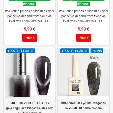
dienām
dienām
Izvēlieties preces ar ilgāku piegādi
Izvēlieties preces ar ilgāku piegādi
par zemāku cenuProfesionālas
par zemāku cenuProfesionālas
kvalitātes gēla laka bez TPO.
kvalitātes gēla laka bez TPO.
Krēmīga konsistence, plaša krāsu
Krēmīga konsistence, plaša krāsu
5,90 €
5,90 €
izvēle, lieliska sacietēšana
izvēle, lieliska sacietēšana
UV/LED lampās un ilgstoša
UV/LED lampās un ilgstoša
PIRKT
PIRKT
noturība. Katrs flakons iepakots
noturība. Katrs flakons iepakots
kastītē – pirmo reizi to atvērsiet
kastītē – pirmo reizi to atvērsiet
TIKAI TIEŠSAISTĒ
TIKAI TIEŠSAISTĒ
JAUNS
tikai jūs.
tikai jūs.
5648 10ml VENALISA CAT EYE
8040 9ml Cat Eye Gel. Piegādes
gēla nagu laka Piegādes laiks līdz
laiks līdz 10 darba dienām