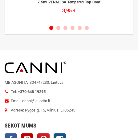
laiks
7.5ml VENALISA Tempered Top Coat
3,95 €
MB ASONITA, 304747230, Lietuva
Tel:
+370 648 19295
Email: canni@eilorita.lt
Adrese: Rygos g. 15, Vilnius, LT05245
SEKOT MUMS
Facebook
YouTube
Pinterest
Instagram