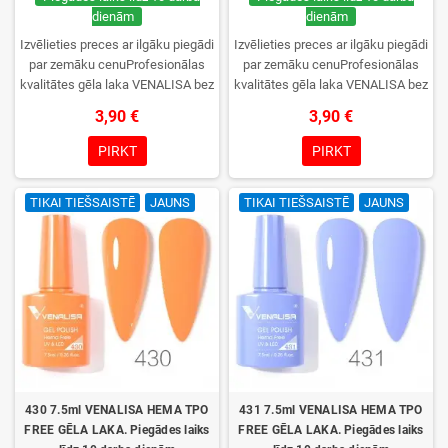
dienām
dienām
Izvēlieties preces ar ilgāku piegādi
Izvēlieties preces ar ilgāku piegādi
par zemāku cenuProfesionālas
par zemāku cenuProfesionālas
kvalitātes gēla laka VENALISA bez
kvalitātes gēla laka VENALISA bez
TPO. Krēmīga konsistence, plaša
TPO. Krēmīga konsistence, plaša
3,90 €
3,90 €
krāsu izvēle, lieliska sacietēšana
krāsu izvēle, lieliska sacietēšana
UV/LED lampās un ilgstoša
UV/LED lampās un ilgstoša
PIRKT
PIRKT
noturība. Katrs flakons iepakots
noturība. Katrs flakons iepakots
kastītē – pirmo reizi to atvērsiet
kastītē – pirmo reizi to atvērsiet
TIKAI TIEŠSAISTĒ
JAUNS
TIKAI TIEŠSAISTĒ
JAUNS
tikai jūs.
tikai jūs.
430 7.5ml VENALISA HEMA TPO
431 7.5ml VENALISA HEMA TPO
FREE GĒLA LAKA. Piegādes laiks
FREE GĒLA LAKA. Piegādes laiks