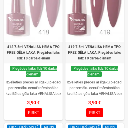
418 7.5ml VENALISA HEMA TPO
419 7.5ml VENALISA HEMA TPO
FREE GĒLA LAKA. Piegādes laiks
FREE GĒLA LAKA. Piegādes laiks
līdz 10 darba dienām
līdz 10 darba dienām
Piegādes laiks līdz 10 darba
Piegādes laiks līdz 10 darba
dienām
dienām
Izvēlieties preces ar ilgāku piegādi
Izvēlieties preces ar ilgāku piegādi
par zemāku cenuProfesionālas
par zemāku cenuProfesionālas
kvalitātes gēla laka VENALISA bez
kvalitātes gēla laka VENALISA bez
TPO. Krēmīga konsistence, plaša
TPO. Krēmīga konsistence, plaša
3,90 €
3,90 €
krāsu izvēle, lieliska sacietēšana
krāsu izvēle, lieliska sacietēšana
UV/LED lampās un ilgstoša
UV/LED lampās un ilgstoša
PIRKT
PIRKT
noturība. Katrs flakons iepakots
noturība. Katrs flakons iepakots
kastītē – pirmo reizi to atvērsiet
kastītē – pirmo reizi to atvērsiet
TIKAI TIEŠSAISTĒ
JAUNS
TIKAI TIEŠSAISTĒ
JAUNS
tikai jūs.
tikai jūs.