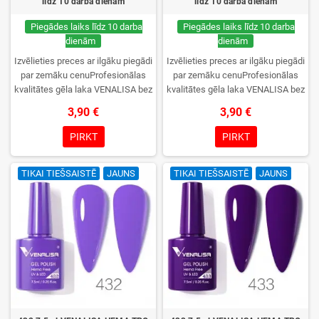
līdz 10 darba dienām
līdz 10 darba dienām
Piegādes laiks līdz 10 darba
Piegādes laiks līdz 10 darba
dienām
dienām
Izvēlieties preces ar ilgāku piegādi
Izvēlieties preces ar ilgāku piegādi
par zemāku cenuProfesionālas
par zemāku cenuProfesionālas
kvalitātes gēla laka VENALISA bez
kvalitātes gēla laka VENALISA bez
TPO. Krēmīga konsistence, plaša
TPO. Krēmīga konsistence, plaša
3,90 €
3,90 €
krāsu izvēle, lieliska sacietēšana
krāsu izvēle, lieliska sacietēšana
UV/LED lampās un ilgstoša
UV/LED lampās un ilgstoša
PIRKT
PIRKT
noturība. Katrs flakons iepakots
noturība. Katrs flakons iepakots
kastītē – pirmo reizi to atvērsiet
kastītē – pirmo reizi to atvērsiet
TIKAI TIEŠSAISTĒ
JAUNS
TIKAI TIEŠSAISTĒ
JAUNS
tikai jūs.
tikai jūs.