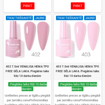
UV/LED lampās un ilgstoša
UV/LED lampās un ilgstoša
PIRKT
PIRKT
noturība. Katrs flakons iepakots
noturība. Katrs flakons iepakots
kastītē – pirmo reizi to atvērsiet
kastītē – pirmo reizi to atvērsiet
TIKAI TIEŠSAISTĒ
JAUNS
TIKAI TIEŠSAISTĒ
JAUNS
tikai jūs.
tikai jūs.
402 7.5ml VENALISA HEMA TPO
403 7.5ml VENALISA HEMA TPO
FREE GĒLA LAKA. Piegādes laiks
FREE GĒLA LAKA. Piegādes laiks
līdz 10 darba dienām
līdz 10 darba dienām
Piegādes laiks līdz 10 darba
Piegādes laiks līdz 10 darba
dienām
dienām
Izvēlieties preces ar ilgāku piegādi
Izvēlieties preces ar ilgāku piegādi
par zemāku cenuProfesionālas
par zemāku cenuProfesionālas
kvalitātes gēla laka VENALISA bez
kvalitātes gēla laka VENALISA bez