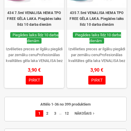
434 7.5ml VENALISA HEMA TPO
435 7.5ml VENALISA HEMA TPO
FREE GĒLA LAKA. Piegādes laiks
FREE GĒLA LAKA. Piegādes laiks
līdz 10 darba dienām
līdz 10 darba dienām
Piegādes laiks līdz 10 darba
Piegādes laiks līdz 10 darba
dienām
dienām
Izvēlieties preces ar ilgāku piegādi
Izvēlieties preces ar ilgāku piegādi
par zemāku cenuProfesionālas
par zemāku cenuProfesionālas
kvalitātes gēla laka VENALISA bez
kvalitātes gēla laka VENALISA bez
TPO. Krēmīga konsistence, plaša
TPO. Krēmīga konsistence, plaša
3,90 €
3,90 €
krāsu izvēle, lieliska sacietēšana
krāsu izvēle, lieliska sacietēšana
UV/LED lampās un ilgstoša
UV/LED lampās un ilgstoša
PIRKT
PIRKT
noturība. Katrs flakons iepakots
noturība. Katrs flakons iepakots
kastītē – pirmo reizi to atvērsiet
kastītē – pirmo reizi to atvērsiet
tikai jūs.
tikai jūs.
Attēlo 1-36 no 399 produktiem
…
1
2
3
12
navigate_next
NĀKOŠAIS