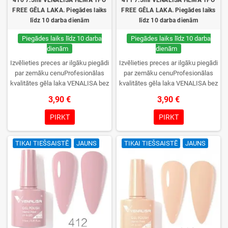
410 7.5ml VENALISA HEMA TPO
411 7.5ml VENALISA HEMA TPO
FREE GĒLA LAKA. Piegādes laiks
FREE GĒLA LAKA. Piegādes laiks
līdz 10 darba dienām
līdz 10 darba dienām
Piegādes laiks līdz 10 darba
Piegādes laiks līdz 10 darba
dienām
dienām
Izvēlieties preces ar ilgāku piegādi
Izvēlieties preces ar ilgāku piegādi
par zemāku cenuProfesionālas
par zemāku cenuProfesionālas
kvalitātes gēla laka VENALISA bez
kvalitātes gēla laka VENALISA bez
TPO. Krēmīga konsistence, plaša
TPO. Krēmīga konsistence, plaša
3,90 €
3,90 €
krāsu izvēle, lieliska sacietēšana
krāsu izvēle, lieliska sacietēšana
UV/LED lampās un ilgstoša
UV/LED lampās un ilgstoša
PIRKT
PIRKT
noturība. Katrs flakons iepakots
noturība. Katrs flakons iepakots
kastītē – pirmo reizi to atvērsiet
kastītē – pirmo reizi to atvērsiet
TIKAI TIEŠSAISTĒ
JAUNS
TIKAI TIEŠSAISTĒ
JAUNS
tikai jūs.
tikai jūs.