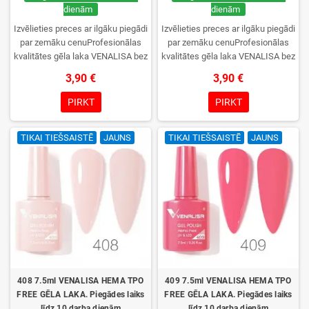
dienām
dienām
Izvēlieties preces ar ilgāku piegādi
Izvēlieties preces ar ilgāku piegādi
par zemāku cenuProfesionālas
par zemāku cenuProfesionālas
kvalitātes gēla laka VENALISA bez
kvalitātes gēla laka VENALISA bez
TPO. Krēmīga konsistence, plaša
TPO. Krēmīga konsistence, plaša
3,90 €
3,90 €
krāsu izvēle, lieliska sacietēšana
krāsu izvēle, lieliska sacietēšana
UV/LED lampās un ilgstoša
UV/LED lampās un ilgstoša
PIRKT
PIRKT
noturība. Katrs flakons iepakots
noturība. Katrs flakons iepakots
kastītē – pirmo reizi to atvērsiet
kastītē – pirmo reizi to atvērsiet
TIKAI TIEŠSAISTĒ
JAUNS
TIKAI TIEŠSAISTĒ
JAUNS
tikai jūs.
tikai jūs.
408 7.5ml VENALISA HEMA TPO
409 7.5ml VENALISA HEMA TPO
FREE GĒLA LAKA. Piegādes laiks
FREE GĒLA LAKA. Piegādes laiks
līdz 10 darba dienām
līdz 10 darba dienām