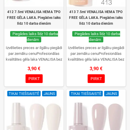
412 7.5ml VENALISA HEMA TPO
413 7.5ml VENALISA HEMA TPO
FREE GĒLA LAKA. Piegādes laiks
FREE GĒLA LAKA. Piegādes laiks
līdz 10 darba dienām
līdz 10 darba dienām
Piegādes laiks līdz 10 darba
Piegādes laiks līdz 10 darba
dienām
dienām
Izvēlieties preces ar ilgāku piegādi
Izvēlieties preces ar ilgāku piegādi
par zemāku cenuProfesionālas
par zemāku cenuProfesionālas
kvalitātes gēla laka VENALISA bez
kvalitātes gēla laka VENALISA bez
TPO. Krēmīga konsistence, plaša
TPO. Krēmīga konsistence, plaša
3,90 €
3,90 €
krāsu izvēle, lieliska sacietēšana
krāsu izvēle, lieliska sacietēšana
UV/LED lampās un ilgstoša
UV/LED lampās un ilgstoša
PIRKT
PIRKT
noturība. Katrs flakons iepakots
noturība. Katrs flakons iepakots
kastītē – pirmo reizi to atvērsiet
kastītē – pirmo reizi to atvērsiet
TIKAI TIEŠSAISTĒ
JAUNS
TIKAI TIEŠSAISTĒ
JAUNS
tikai jūs.
tikai jūs.