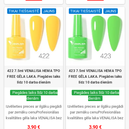
noturība. Katrs flakons iepakots
noturība. Katrs flakons iepakots
kastītē – pirmo reizi to atvērsiet
kastītē – pirmo reizi to atvērsiet
TIKAI TIEŠSAISTĒ
JAUNS
TIKAI TIEŠSAISTĒ
JAUNS
tikai jūs.
tikai jūs.
422 7.5ml VENALISA HEMA TPO
423 7.5ml VENALISA HEMA TPO
FREE GĒLA LAKA. Piegādes laiks
FREE GĒLA LAKA. Piegādes laiks
līdz 10 darba dienām
līdz 10 darba dienām
Piegādes laiks līdz 10 darba
Piegādes laiks līdz 10 darba
dienām
dienām
Izvēlieties preces ar ilgāku piegādi
Izvēlieties preces ar ilgāku piegādi
par zemāku cenuProfesionālas
par zemāku cenuProfesionālas
kvalitātes gēla laka VENALISA bez
kvalitātes gēla laka VENALISA bez
TPO. Krēmīga konsistence, plaša
TPO. Krēmīga konsistence, plaša
3,90 €
3,90 €