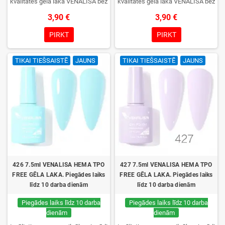
kvalitātes gēla laka VENALISA bez
kvalitātes gēla laka VENALISA bez
TPO. Krēmīga konsistence, plaša
TPO. Krēmīga konsistence, plaša
3,90 €
3,90 €
krāsu izvēle, lieliska sacietēšana
krāsu izvēle, lieliska sacietēšana
UV/LED lampās un ilgstoša
UV/LED lampās un ilgstoša
PIRKT
PIRKT
noturība. Katrs flakons iepakots
noturība. Katrs flakons iepakots
kastītē – pirmo reizi to atvērsiet
kastītē – pirmo reizi to atvērsiet
TIKAI TIEŠSAISTĒ
JAUNS
TIKAI TIEŠSAISTĒ
JAUNS
tikai jūs.
tikai jūs.
426 7.5ml VENALISA HEMA TPO
427 7.5ml VENALISA HEMA TPO
FREE GĒLA LAKA. Piegādes laiks
FREE GĒLA LAKA. Piegādes laiks
līdz 10 darba dienām
līdz 10 darba dienām
Piegādes laiks līdz 10 darba
Piegādes laiks līdz 10 darba
dienām
dienām