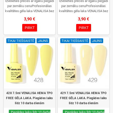
Izvēlieties preces ar ilgāku piegādi
Izvēlieties preces ar ilgāku piegādi
par zemāku cenuProfesionālas
par zemāku cenuProfesionālas
kvalitātes gēla laka VENALISA bez
kvalitātes gēla laka VENALISA bez
TPO. Krēmīga konsistence, plaša
TPO. Krēmīga konsistence, plaša
3,90 €
3,90 €
krāsu izvēle, lieliska sacietēšana
krāsu izvēle, lieliska sacietēšana
UV/LED lampās un ilgstoša
UV/LED lampās un ilgstoša
PIRKT
PIRKT
noturība. Katrs flakons iepakots
noturība. Katrs flakons iepakots
kastītē – pirmo reizi to atvērsiet
kastītē – pirmo reizi to atvērsiet
TIKAI TIEŠSAISTĒ
JAUNS
TIKAI TIEŠSAISTĒ
JAUNS
tikai jūs.
tikai jūs.
428 7.5ml VENALISA HEMA TPO
429 7.5ml VENALISA HEMA TPO
FREE GĒLA LAKA. Piegādes laiks
FREE GĒLA LAKA. Piegādes laiks
līdz 10 darba dienām
līdz 10 darba dienām
Piegādes laiks līdz 10 darba
Piegādes laiks līdz 10 darba