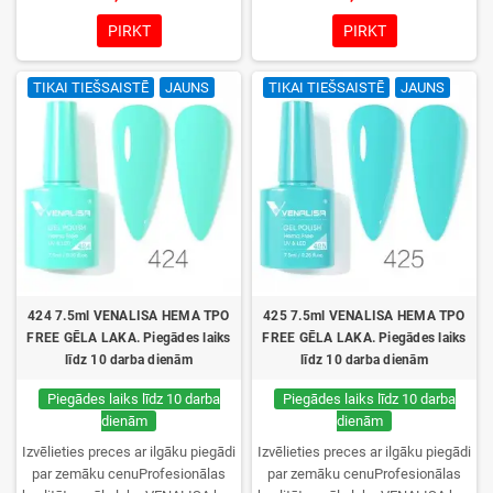
krāsu izvēle, lieliska sacietēšana
krāsu izvēle, lieliska sacietēšana
UV/LED lampās un ilgstoša
UV/LED lampās un ilgstoša
PIRKT
PIRKT
noturība. Katrs flakons iepakots
noturība. Katrs flakons iepakots
kastītē – pirmo reizi to atvērsiet
kastītē – pirmo reizi to atvērsiet
TIKAI TIEŠSAISTĒ
JAUNS
TIKAI TIEŠSAISTĒ
JAUNS
tikai jūs.
tikai jūs.
424 7.5ml VENALISA HEMA TPO
425 7.5ml VENALISA HEMA TPO
FREE GĒLA LAKA. Piegādes laiks
FREE GĒLA LAKA. Piegādes laiks
līdz 10 darba dienām
līdz 10 darba dienām
Piegādes laiks līdz 10 darba
Piegādes laiks līdz 10 darba
dienām
dienām
Izvēlieties preces ar ilgāku piegādi
Izvēlieties preces ar ilgāku piegādi
par zemāku cenuProfesionālas
par zemāku cenuProfesionālas