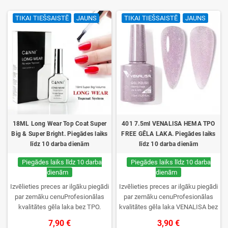
TIKAI TIEŠSAISTĒ
JAUNS
TIKAI TIEŠSAISTĒ
JAUNS
18ML Long Wear Top Coat Super
401 7.5ml VENALISA HEMA TPO
Big & Super Bright. Piegādes laiks
FREE GĒLA LAKA. Piegādes laiks
līdz 10 darba dienām
līdz 10 darba dienām
Piegādes laiks līdz 10 darba
Piegādes laiks līdz 10 darba
dienām
dienām
Izvēlieties preces ar ilgāku piegādi
Izvēlieties preces ar ilgāku piegādi
par zemāku cenuProfesionālas
par zemāku cenuProfesionālas
kvalitātes gēla laka bez TPO.
kvalitātes gēla laka VENALISA bez
Krēmīga konsistence, plaša krāsu
TPO. Krēmīga konsistence, plaša
7,90 €
3,90 €
izvēle, lieliska sacietēšana
krāsu izvēle, lieliska sacietēšana