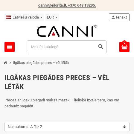
canni@eilorita.lt,
+370 648 19295
.
Latviešu valoda
EUR
person
Ienākt
0
view_headline
search
chevron_right
Ilgākas piegādes preces – vēl lētāk
ILGĀKAS PIEGĀDES PRECES – VĒL
LĒTĀK
Preces ar ilgāku piegādi maksā mazāk – lieliska izvēle tiem, kas var
nedaudz pagaidīt.
Nosaukums: A līdz Z