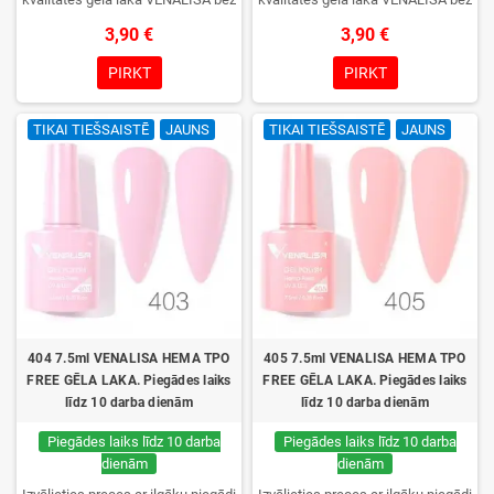
TPO. Krēmīga konsistence, plaša
TPO. Krēmīga konsistence, plaša
3,90 €
3,90 €
krāsu izvēle, lieliska sacietēšana
krāsu izvēle, lieliska sacietēšana
UV/LED lampās un ilgstoša
UV/LED lampās un ilgstoša
PIRKT
PIRKT
noturība. Katrs flakons iepakots
noturība. Katrs flakons iepakots
kastītē – pirmo reizi to atvērsiet
kastītē – pirmo reizi to atvērsiet
TIKAI TIEŠSAISTĒ
JAUNS
TIKAI TIEŠSAISTĒ
JAUNS
tikai jūs.
tikai jūs.
404 7.5ml VENALISA HEMA TPO
405 7.5ml VENALISA HEMA TPO
FREE GĒLA LAKA. Piegādes laiks
FREE GĒLA LAKA. Piegādes laiks
līdz 10 darba dienām
līdz 10 darba dienām
Piegādes laiks līdz 10 darba
Piegādes laiks līdz 10 darba
dienām
dienām