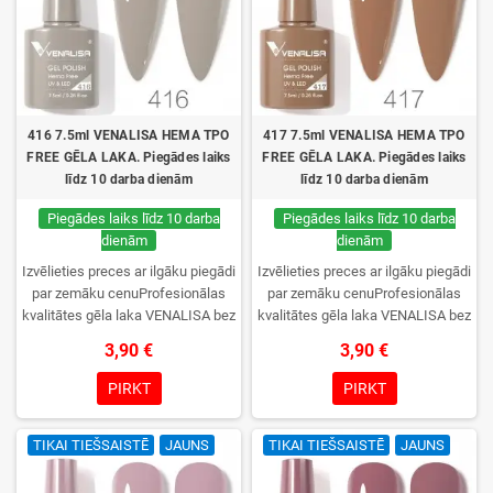
416 7.5ml VENALISA HEMA TPO
417 7.5ml VENALISA HEMA TPO
FREE GĒLA LAKA. Piegādes laiks
FREE GĒLA LAKA. Piegādes laiks
līdz 10 darba dienām
līdz 10 darba dienām
Piegādes laiks līdz 10 darba
Piegādes laiks līdz 10 darba
dienām
dienām
Izvēlieties preces ar ilgāku piegādi
Izvēlieties preces ar ilgāku piegādi
par zemāku cenuProfesionālas
par zemāku cenuProfesionālas
kvalitātes gēla laka VENALISA bez
kvalitātes gēla laka VENALISA bez
TPO. Krēmīga konsistence, plaša
TPO. Krēmīga konsistence, plaša
3,90 €
3,90 €
krāsu izvēle, lieliska sacietēšana
krāsu izvēle, lieliska sacietēšana
UV/LED lampās un ilgstoša
UV/LED lampās un ilgstoša
PIRKT
PIRKT
noturība. Katrs flakons iepakots
noturība. Katrs flakons iepakots
kastītē – pirmo reizi to atvērsiet
kastītē – pirmo reizi to atvērsiet
TIKAI TIEŠSAISTĒ
JAUNS
TIKAI TIEŠSAISTĒ
JAUNS
tikai jūs.
tikai jūs.