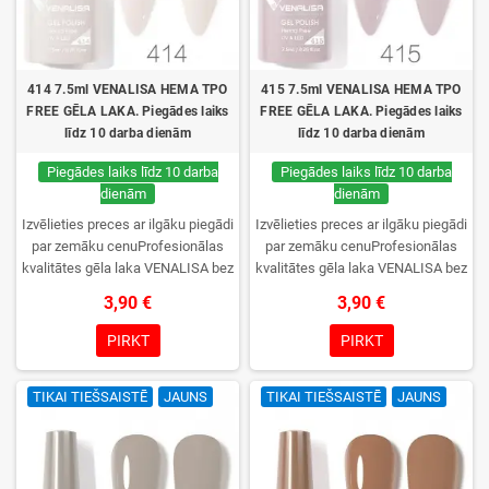
414 7.5ml VENALISA HEMA TPO
415 7.5ml VENALISA HEMA TPO
FREE GĒLA LAKA. Piegādes laiks
FREE GĒLA LAKA. Piegādes laiks
līdz 10 darba dienām
līdz 10 darba dienām
Piegādes laiks līdz 10 darba
Piegādes laiks līdz 10 darba
dienām
dienām
Izvēlieties preces ar ilgāku piegādi
Izvēlieties preces ar ilgāku piegādi
par zemāku cenuProfesionālas
par zemāku cenuProfesionālas
kvalitātes gēla laka VENALISA bez
kvalitātes gēla laka VENALISA bez
TPO. Krēmīga konsistence, plaša
TPO. Krēmīga konsistence, plaša
3,90 €
3,90 €
krāsu izvēle, lieliska sacietēšana
krāsu izvēle, lieliska sacietēšana
UV/LED lampās un ilgstoša
UV/LED lampās un ilgstoša
PIRKT
PIRKT
noturība. Katrs flakons iepakots
noturība. Katrs flakons iepakots
kastītē – pirmo reizi to atvērsiet
kastītē – pirmo reizi to atvērsiet
TIKAI TIEŠSAISTĒ
JAUNS
TIKAI TIEŠSAISTĒ
JAUNS
tikai jūs.
tikai jūs.