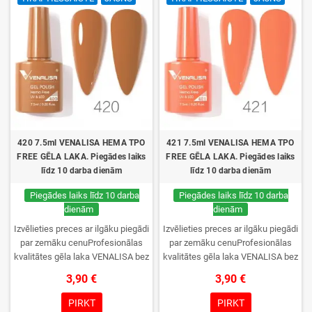
420 7.5ml VENALISA HEMA TPO
421 7.5ml VENALISA HEMA TPO
FREE GĒLA LAKA. Piegādes laiks
FREE GĒLA LAKA. Piegādes laiks
līdz 10 darba dienām
līdz 10 darba dienām
Piegādes laiks līdz 10 darba
Piegādes laiks līdz 10 darba
dienām
dienām
Izvēlieties preces ar ilgāku piegādi
Izvēlieties preces ar ilgāku piegādi
par zemāku cenuProfesionālas
par zemāku cenuProfesionālas
kvalitātes gēla laka VENALISA bez
kvalitātes gēla laka VENALISA bez
TPO. Krēmīga konsistence, plaša
TPO. Krēmīga konsistence, plaša
3,90 €
3,90 €
krāsu izvēle, lieliska sacietēšana
krāsu izvēle, lieliska sacietēšana
UV/LED lampās un ilgstoša
UV/LED lampās un ilgstoša
PIRKT
PIRKT