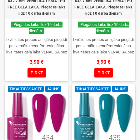
432 7.5ml VENALISA HEMA TPO
433 7.5ml VENALISA HEMA TPO
FREE GĒLA LAKA. Piegādes laiks
FREE GĒLA LAKA. Piegādes laiks
līdz 10 darba dienām
līdz 10 darba dienām
Piegādes laiks līdz 10 darba
Piegādes laiks līdz 10 darba
dienām
dienām
Izvēlieties preces ar ilgāku piegādi
Izvēlieties preces ar ilgāku piegādi
par zemāku cenuProfesionālas
par zemāku cenuProfesionālas
kvalitātes gēla laka VENALISA bez
kvalitātes gēla laka VENALISA bez
TPO. Krēmīga konsistence, plaša
TPO. Krēmīga konsistence, plaša
3,90 €
3,90 €
krāsu izvēle, lieliska sacietēšana
krāsu izvēle, lieliska sacietēšana
UV/LED lampās un ilgstoša
UV/LED lampās un ilgstoša
PIRKT
PIRKT
noturība. Katrs flakons iepakots
noturība. Katrs flakons iepakots
kastītē – pirmo reizi to atvērsiet
kastītē – pirmo reizi to atvērsiet
TIKAI TIEŠSAISTĒ
JAUNS
TIKAI TIEŠSAISTĒ
JAUNS
tikai jūs.
tikai jūs.