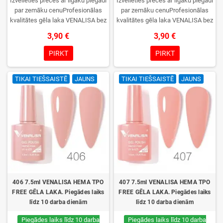
Izvēlieties preces ar ilgāku piegādi
Izvēlieties preces ar ilgāku piegādi
par zemāku cenuProfesionālas
par zemāku cenuProfesionālas
kvalitātes gēla laka VENALISA bez
kvalitātes gēla laka VENALISA bez
TPO. Krēmīga konsistence, plaša
TPO. Krēmīga konsistence, plaša
3,90 €
3,90 €
krāsu izvēle, lieliska sacietēšana
krāsu izvēle, lieliska sacietēšana
UV/LED lampās un ilgstoša
UV/LED lampās un ilgstoša
PIRKT
PIRKT
noturība. Katrs flakons iepakots
noturība. Katrs flakons iepakots
kastītē – pirmo reizi to atvērsiet
kastītē – pirmo reizi to atvērsiet
TIKAI TIEŠSAISTĒ
JAUNS
TIKAI TIEŠSAISTĒ
JAUNS
tikai jūs.
tikai jūs.
406 7.5ml VENALISA HEMA TPO
407 7.5ml VENALISA HEMA TPO
FREE GĒLA LAKA. Piegādes laiks
FREE GĒLA LAKA. Piegādes laiks
līdz 10 darba dienām
līdz 10 darba dienām
Piegādes laiks līdz 10 darba
Piegādes laiks līdz 10 darba