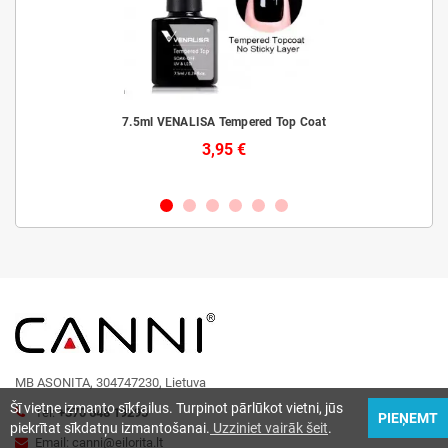
laiks
7.5ml VENALISA Tempered Top Coat
3,95 €
MB ASONITA, 304747230, Lietuva
Šī vietne izmanto sīkfailus. Turpinot pārlūkot vietni, jūs
Tel:
+370 648 19295
PIEŅEMT
piekrītat sīkdatņu izmantošanai.
Uzziniet vairāk šeit
.
Email: canni@eilorita.lt