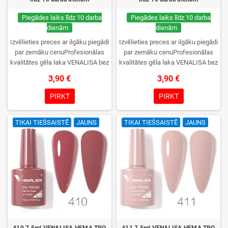
Piegādes laiks līdz 10 darba
Piegādes laiks līdz 10 darba
dienām
dienām
Izvēlieties preces ar ilgāku piegādi
Izvēlieties preces ar ilgāku piegādi
par zemāku cenuProfesionālas
par zemāku cenuProfesionālas
kvalitātes gēla laka VENALISA bez
kvalitātes gēla laka VENALISA bez
TPO. Krēmīga konsistence, plaša
TPO. Krēmīga konsistence, plaša
3,90 €
3,90 €
krāsu izvēle, lieliska sacietēšana
krāsu izvēle, lieliska sacietēšana
UV/LED lampās un ilgstoša
UV/LED lampās un ilgstoša
PIRKT
PIRKT
noturība. Katrs flakons iepakots
noturība. Katrs flakons iepakots
kastītē – pirmo reizi to atvērsiet
kastītē – pirmo reizi to atvērsiet
TIKAI TIEŠSAISTĒ
JAUNS
TIKAI TIEŠSAISTĒ
JAUNS
tikai jūs.
tikai jūs.