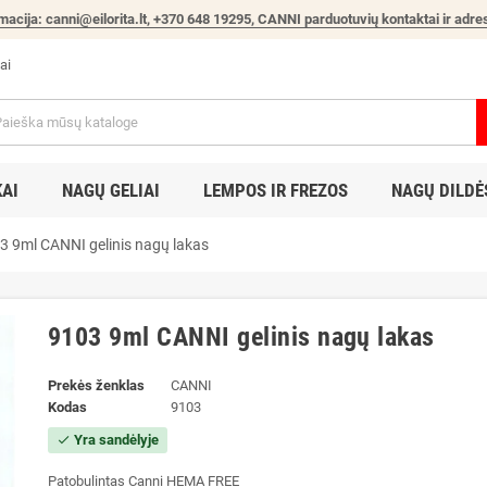
macija: canni@eilorita.lt, +370 648 19295, CANNI parduotuvių kontaktai ir adres
ai
KAI
NAGŲ GELIAI
LEMPOS IR FREZOS
NAGŲ DILDĖS
3 9ml CANNI gelinis nagų lakas
9103 9ml CANNI gelinis nagų lakas
Prekės ženklas
CANNI
Kodas
9103
Yra sandėlyje
check
Patobulintas Canni HEMA FREE