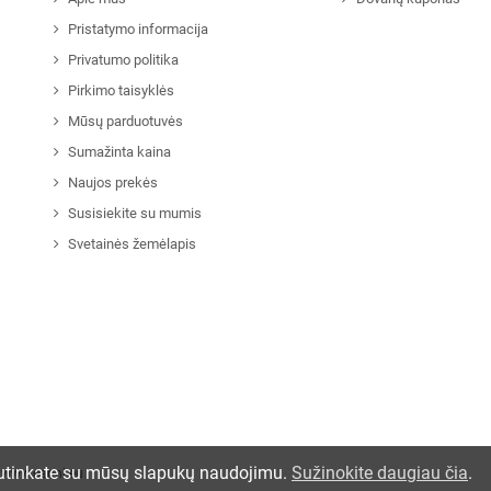
Pristatymo informacija
Privatumo politika
Pirkimo taisyklės
Mūsų parduotuvės
Sumažinta kaina
Naujos prekės
Susisiekite su mumis
Svetainės žemėlapis
sutinkate su mūsų slapukų naudojimu.
Sužinokite daugiau čia
.
www.canni.eu