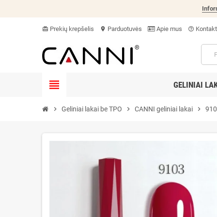
Infor
Prekių krepšelis
Parduotuvės
Apie mus
Kontakt
card_giftcard
location_on
help_outline
view_headline
GELINIAI LA
chevron_right
Geliniai lakai be TPO
chevron_right
CANNI geliniai lakai
chevron_right
910