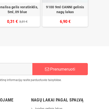
nalisa gelis voratinklis,
9100 9ml CANNI gelinis
10ml VEN
5ml, 09 blue
nagų lakas
lak
0,31 €
6,90 €
3,31 €
Prenumeruoti
tinę informaciją rasite parduotuvės taisyklėse.
UOJAME
NAGŲ LAKAI PAGAL SPALVĄ
Juodas gelinis lakas