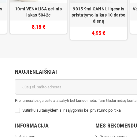
s
10ml VENALISA gelinis
9015 9ml CANNI. Ilgesnis
Ve
lakas 5042c
pristatymo laikas 10 darbo
dienų
8,18 €
4,95 €
NAUJIENLAIŠKIAI
Prenumeratos galėsite atsisakyti bet kuriuo metu. Tam tikslui mūsų kontak
Sutinku su taisyklėmis ir sąlygomis bei privatumo politika
INFORMACIJA
MES REKOMEND
Apie mus
Dovanų kuponas