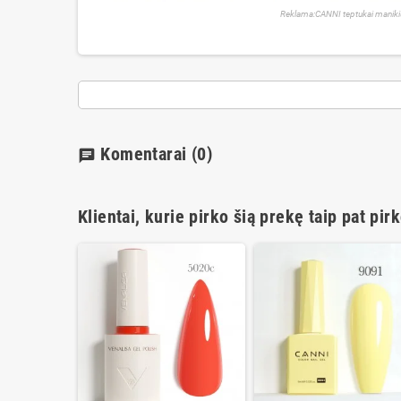
Reklama:CANNI teptukai maniki
Komentarai
(0)
chat
Klientai, kurie pirko šią prekę taip pat pirk