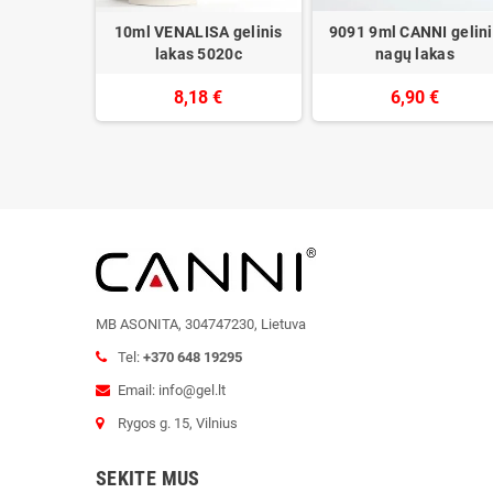
I gelinis
10ml VENALISA gelinis
9091 9ml CANNI gelini
dger Blue
lakas 5020c
nagų lakas
€
8,18 €
6,90 €
MB ASONITA, 304747230, Lietuva
Tel:
+370 648 19295
Email: info@gel.lt
Rygos g. 15, Vilnius
SEKITE MUS