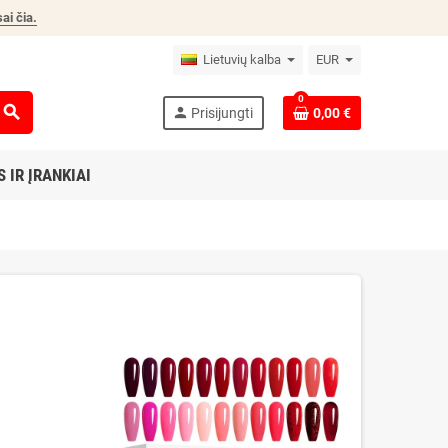
ai čia
.
Lietuvių kalba
EUR
0
search
person
Prisijungti
0,00 €
 IR ĮRANKIAI