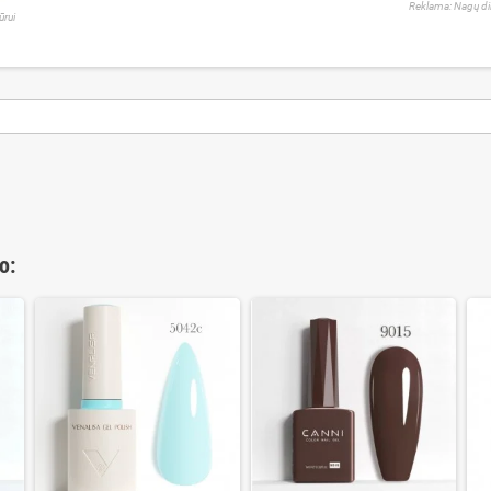
Reklama: Nagų di
ūrui
o: