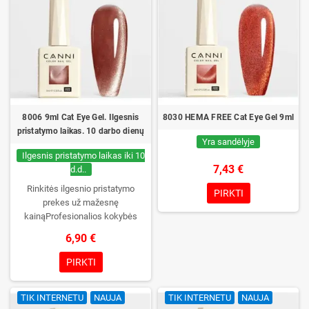
8006 9ml Cat Eye Gel. Ilgesnis
8030 HEMA FREE Cat Eye Gel 9ml
pristatymo laikas. 10 darbo dienų
Yra sandėlyje
Ilgesnis pristatymo laikas iki 10
7,43 €
d.d..
Rinkitės ilgesnio pristatymo
PIRKTI
prekes už mažesnę
kainąProfesionalios kokybės
gelinis lakas be TPO. Kreminė
6,90 €
konsistencija, platus spalvų
pasirinkimas, patikimas stingimas
PIRKTI
UV/LED lempose ir ilgas manikiūro
išliekamumas. Kiekvienas
TIK INTERNETU
NAUJA
TIK INTERNETU
NAUJA
buteliukas supakuotas į dėžutę –