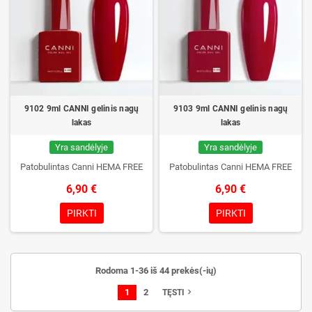
9102 9ml CANNI gelinis nagų
9103 9ml CANNI gelinis nagų
lakas
lakas
Yra sandėlyje
Yra sandėlyje
Patobulintas Canni HEMA FREE
Patobulintas Canni HEMA FREE
6,90 €
6,90 €
PIRKTI
PIRKTI
Rodoma 1-36 iš 44 prekės(-ių)
1
2
navigate_next
TĘSTI