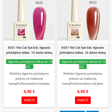
pirmą kartą jį atidarysite tik Jūs.
8031 9ml Cat Eye Gel. Ilgesnis
8037 9ml Cat Eye Gel. Ilgesnis
pristatymo laikas. 10 darbo dienų
pristatymo laikas. 10 darbo dienų
Ilgesnis pristatymo laikas iki 10
Ilgesnis pristatymo laikas iki 10
d.d..
d.d..
Rinkitės ilgesnio pristatymo
Rinkitės ilgesnio pristatymo
prekes už mažesnę
prekes už mažesnę
kainąProfesionalios kokybės
kainąProfesionalios kokybės
gelinis lakas be TPO. Kreminė
gelinis lakas be TPO. Kreminė
6,90 €
6,90 €
konsistencija, platus spalvų
konsistencija, platus spalvų
pasirinkimas, patikimas stingimas
pasirinkimas, patikimas stingimas
PIRKTI
PIRKTI
UV/LED lempose ir ilgas manikiūro
UV/LED lempose ir ilgas manikiūro
išliekamumas. Kiekvienas
išliekamumas. Kiekvienas