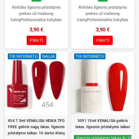
Rinkitės ilgesnio pristatymo
Rinkitės ilgesnio pristatymo
prekes už mažesnę
prekes už mažesnę
kainąProfesionalios kokybės
kainąProfesionalios kokybės
gelinis lakas VENALISA be TPO.
gelinis lakas VENALISA be TPO.
3,90 €
3,90 €
Kreminė konsistencija, platus
Kreminė konsistencija, platus
spalvų pasirinkimas, patikimas
spalvų pasirinkimas, patikimas
PIRKTI
PIRKTI
stingimas UV/LED lempose ir ilgas
stingimas UV/LED lempose ir ilgas
manikiūro išliekamumas.
manikiūro išliekamumas.
TIK INTERNETU
NAUJA
TIK INTERNETU
Kiekvienas buteliukas supakuotas
Kiekvienas buteliukas supakuotas
į dėžutę – pirmą kartą jį atidarysite
į dėžutę – pirmą kartą jį atidarysite
tik Jūs.
tik Jūs.
454 7.5ml VENALISA HEMA TPO
5091 10ml VENALISA gelinis
FREE gelinis nagų lakas. Ilgesnis
lakas. Ilgesnis pristatymo laikas
pristatymo laikas. 10 darbo dienų
Ilgesnis pristatymo laikas iki 10