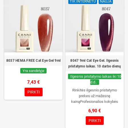
TIK INTERNETU
NAUJA
buteliukas supakuotas į dėžutę –
buteliukas supakuotas į dėžutę –
pirmą kartą jį atidarysite tik Jūs.
pirmą kartą jį atidarysite tik Jūs.
8037 HEMA FREE Cat Eye Gel 9ml
8047 9ml Cat Eye Gel. Ilgesnis
pristatymo laikas. 10 darbo dienų
Yra sandėlyje
Ilgesnis pristatymo laikas iki 10
7,43 €
d.d..
Rinkitės ilgesnio pristatymo
PIRKTI
prekes už mažesnę
kainąProfesionalios kokybės
gelinis lakas be TPO. Kreminė
6,90 €
konsistencija, platus spalvų
pasirinkimas, patikimas stingimas
PIRKTI
UV/LED lempose ir ilgas manikiūro