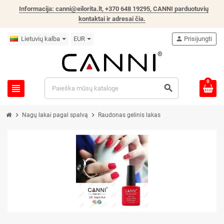
Informacija: canni@eilorita.lt, +370 648 19295, CANNI parduotuvių
kontaktai ir adresai čia
.
Lietuvių kalba
EUR
person
Prisijungti
0
view_headline
search
chevron_right
chevron_right
Nagų lakai pagal spalvą
Raudonas gelinis lakas