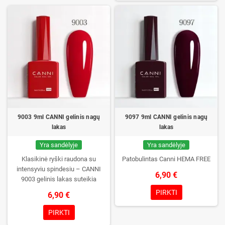
išliekamumas. Kiekvienas
buteliukas supakuotas į dėžutę –
pirmą kartą jį atidarysite tik Jūs.
9003 9ml CANNI gelinis nagų
9097 9ml CANNI gelinis nagų
lakas
lakas
Yra sandėlyje
Yra sandėlyje
Klasikinė ryški raudona su
Patobulintas Canni HEMA FREE
intensyviu spindesiu – CANNI
6,90 €
9003 gelinis lakas suteikia
išraiškingą, rafinuotą įvaizdį.
PIRKTI
6,90 €
PIRKTI