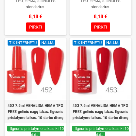
TPO, HPMA, atitinka ES
TPO, HPMA, atitinka ES
standartus.
standartus.
8,18 €
8,18 €
PIRKTI
PIRKTI
TIK INTERNETU
NAUJA
TIK INTERNETU
NAUJA
452 7.5ml VENALISA HEMA TPO
453 7.5ml VENALISA HEMA TPO
FREE gelinis nagų lakas. Ilgesnis
FREE gelinis nagų lakas. Ilgesnis
pristatymo laikas. 10 darbo dienų
pristatymo laikas. 10 darbo dienų
Ilgesnis pristatymo laikas iki 10
Ilgesnis pristatymo laikas iki 10
d.d..
d.d..