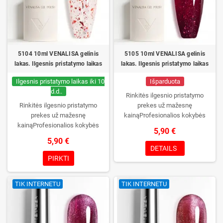
5104 10ml VENALISA gelinis
5105 10ml VENALISA gelinis
lakas. Ilgesnis pristatymo laikas
lakas. Ilgesnis pristatymo laikas
Ilgesnis pristatymo laikas iki 10
Išparduota
d.d..
Rinkitės ilgesnio pristatymo
Rinkitės ilgesnio pristatymo
prekes už mažesnę
prekes už mažesnę
kainąProfesionalios kokybės
kainąProfesionalios kokybės
gelinis lakas be TPO. Kreminė
5,90 €
gelinis lakas be TPO. Kreminė
konsistencija, platus spalvų
5,90 €
konsistencija, platus spalvų
pasirinkimas, patikimas stingimas
DETAILS
pasirinkimas, patikimas stingimas
UV/LED lempose ir ilgas manikiūro
PIRKTI
UV/LED lempose ir ilgas manikiūro
išliekamumas. Kiekvienas
išliekamumas. Kiekvienas
buteliukas supakuotas į dėžutę –
TIK INTERNETU
TIK INTERNETU
buteliukas supakuotas į dėžutę –
pirmą kartą jį atidarysite tik Jūs.
pirmą kartą jį atidarysite tik Jūs.