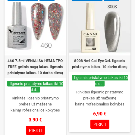
į dėžutę – pirmą kartą jį atidarysite
į dėžutę – pirmą kartą jį atidarysite
tik Jūs.
tik Jūs.
460 7.5ml VENALISA HEMA TPO
8008 9ml Cat Eye Gel. Ilgesnis
FREE gelinis nagų lakas. Ilgesnis
pristatymo laikas. 10 darbo dienų
pristatymo laikas. 10 darbo dienų
Ilgesnis pristatymo laikas iki 10
Ilgesnis pristatymo laikas iki 10
d.d..
d.d..
Rinkitės ilgesnio pristatymo
Rinkitės ilgesnio pristatymo
prekes už mažesnę
prekes už mažesnę
kainąProfesionalios kokybės
kainąProfesionalios kokybės
gelinis lakas be TPO. Kreminė
6,90 €
gelinis lakas VENALISA be TPO.
konsistencija, platus spalvų
3,90 €
Kreminė konsistencija, platus
pasirinkimas, patikimas stingimas
PIRKTI
spalvų pasirinkimas, patikimas
UV/LED lempose ir ilgas manikiūro
PIRKTI
stingimas UV/LED lempose ir ilgas
išliekamumas. Kiekvienas