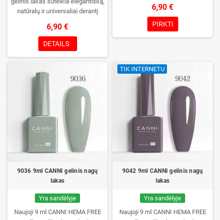
gelinis lakas suteikia elegantišką,
6,90 €
natūralų ir universaliai derantį
manikiūrą.
PIRKTI
6,90 €
DETAILS
TIK INTERNETU
9036 9ml CANNI gelinis nagų
9042 9ml CANNI gelinis nagų
lakas
lakas
Yra sandėlyje
Yra sandėlyje
Naujoji 9 ml CANNI HEMA FREE
Naujoji 9 ml CANNI HEMA FREE