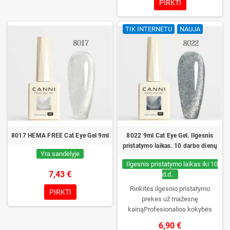
PIRKTI
UV/LED lempose ir ilgas manikiūro
išliekamumas. Kiekvienas
TIK INTERNETU
NAUJA
buteliukas supakuotas į dėžutę –
pirmą kartą jį atidarysite tik Jūs.
8017 HEMA FREE Cat Eye Gel 9ml
8022 9ml Cat Eye Gel. Ilgesnis
pristatymo laikas. 10 darbo dienų
Yra sandėlyje
Ilgesnis pristatymo laikas iki 10
7,43 €
d.d..
Rinkitės ilgesnio pristatymo
PIRKTI
prekes už mažesnę
kainąProfesionalios kokybės
gelinis lakas be TPO. Kreminė
6,90 €
konsistencija, platus spalvų