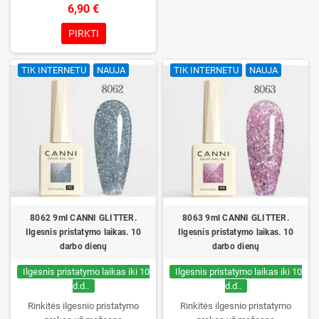
gelinis lakas be TPO. Kreminė
6,90 €
konsistencija, platus spalvų
pasirinkimas, patikimas stingimas
PIRKTI
UV/LED lempose ir ilgas manikiūro
išliekamumas. Kiekvienas
TIK INTERNETU
NAUJA
TIK INTERNETU
NAUJA
buteliukas supakuotas į dėžutę –
pirmą kartą jį atidarysite tik Jūs.
8062 9ml CANNI GLITTER.
8063 9ml CANNI GLITTER.
Ilgesnis pristatymo laikas. 10
Ilgesnis pristatymo laikas. 10
darbo dienų
darbo dienų
Ilgesnis pristatymo laikas iki 10
Ilgesnis pristatymo laikas iki 10
d.d..
d.d..
Rinkitės ilgesnio pristatymo
Rinkitės ilgesnio pristatymo