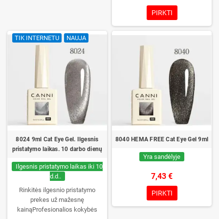
pasirinkimas, patikimas stingimas
PIRKTI
UV/LED lempose ir ilgas manikiūro
išliekamumas. Kiekvienas
TIK INTERNETU
NAUJA
buteliukas supakuotas į dėžutę –
pirmą kartą jį atidarysite tik Jūs.
8024 9ml Cat Eye Gel. Ilgesnis
8040 HEMA FREE Cat Eye Gel 9ml
pristatymo laikas. 10 darbo dienų
Yra sandėlyje
Ilgesnis pristatymo laikas iki 10
7,43 €
d.d..
Rinkitės ilgesnio pristatymo
PIRKTI
prekes už mažesnę
kainąProfesionalios kokybės