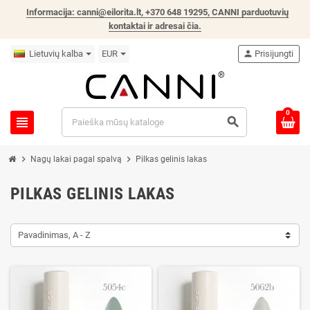
Informacija: canni@eilorita.lt, +370 648 19295, CANNI parduotuvių
kontaktai ir adresai čia
.
Lietuvių kalba
EUR
person
Prisijungti
0
view_headline
search
chevron_right
chevron_right
Nagų lakai pagal spalvą
Pilkas gelinis lakas
PILKAS GELINIS LAKAS
Pavadinimas, A - Z