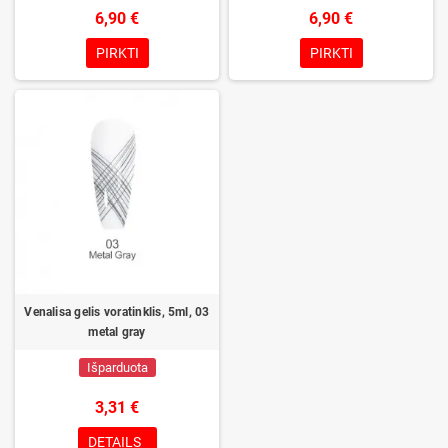
6,90 €
6,90 €
PIRKTI
PIRKTI
Venalisa gelis voratinklis, 5ml, 03
metal gray
Išparduota
3,31 €
DETAILS