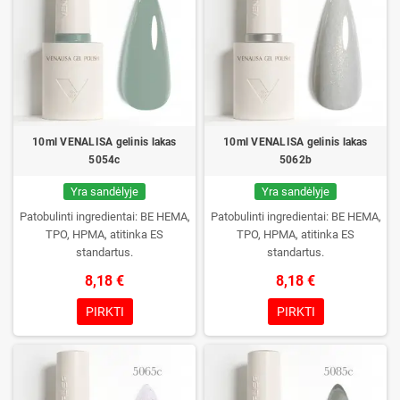
10ml VENALISA gelinis lakas
10ml VENALISA gelinis lakas
5054c
5062b
Yra sandėlyje
Yra sandėlyje
Patobulinti ingredientai: BE HEMA,
Patobulinti ingredientai: BE HEMA,
TPO, HPMA, atitinka ES
TPO, HPMA, atitinka ES
standartus.
standartus.
8,18 €
8,18 €
PIRKTI
PIRKTI