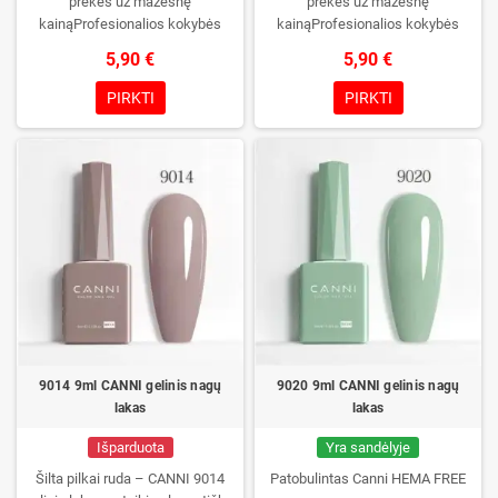
prekes už mažesnę
prekes už mažesnę
kainąProfesionalios kokybės
kainąProfesionalios kokybės
gelinis lakas be TPO. Kreminė
gelinis lakas be TPO. Kreminė
5,90 €
5,90 €
konsistencija, platus spalvų
konsistencija, platus spalvų
pasirinkimas, patikimas stingimas
pasirinkimas, patikimas stingimas
PIRKTI
PIRKTI
UV/LED lempose ir ilgas manikiūro
UV/LED lempose ir ilgas manikiūro
išliekamumas. Kiekvienas
išliekamumas. Kiekvienas
buteliukas supakuotas į dėžutę –
buteliukas supakuotas į dėžutę –
pirmą kartą jį atidarysite tik Jūs.
pirmą kartą jį atidarysite tik Jūs.
9014 9ml CANNI gelinis nagų
9020 9ml CANNI gelinis nagų
lakas
lakas
Išparduota
Yra sandėlyje
Šilta pilkai ruda – CANNI 9014
Patobulintas Canni HEMA FREE