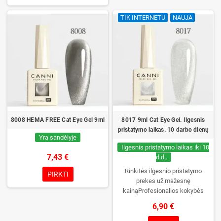
manikiūro išliekamumas.
buteliukas supakuotas į dėžutę –
TIK INTERNETU
NAUJA
Kiekvienas buteliukas supakuotas
pirmą kartą jį atidarysite tik Jūs.
į dėžutę – pirmą kartą jį atidarysite
tik Jūs.
8008 HEMA FREE Cat Eye Gel 9ml
8017 9ml Cat Eye Gel. Ilgesnis
pristatymo laikas. 10 darbo dienų
Yra sandėlyje
Ilgesnis pristatymo laikas iki 10
7,43 €
d.d..
Rinkitės ilgesnio pristatymo
PIRKTI
prekes už mažesnę
kainąProfesionalios kokybės
gelinis lakas be TPO. Kreminė
6,90 €
konsistencija, platus spalvų
pasirinkimas, patikimas stingimas