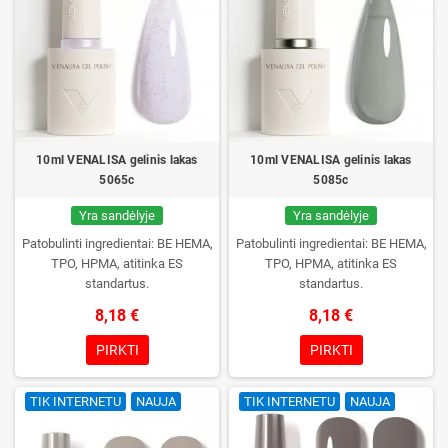
10ml VENALISA gelinis lakas
10ml VENALISA gelinis lakas
5065c
5085c
Yra sandėlyje
Yra sandėlyje
Patobulinti ingredientai: BE HEMA,
Patobulinti ingredientai: BE HEMA,
TPO, HPMA, atitinka ES
TPO, HPMA, atitinka ES
standartus.
standartus.
8,18 €
8,18 €
PIRKTI
PIRKTI
TIK INTERNETU
NAUJA
TIK INTERNETU
NAUJA