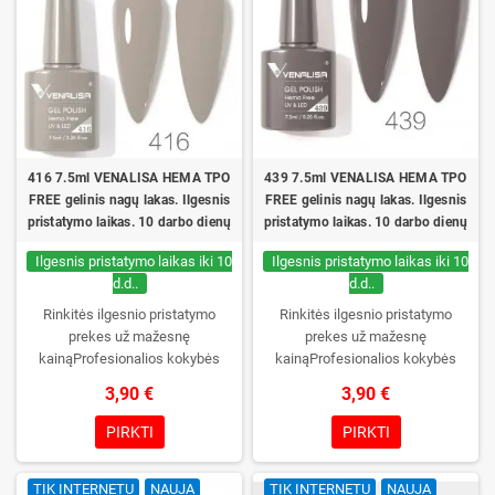
416 7.5ml VENALISA HEMA TPO
439 7.5ml VENALISA HEMA TPO
FREE gelinis nagų lakas. Ilgesnis
FREE gelinis nagų lakas. Ilgesnis
pristatymo laikas. 10 darbo dienų
pristatymo laikas. 10 darbo dienų
Ilgesnis pristatymo laikas iki 10
Ilgesnis pristatymo laikas iki 10
d.d..
d.d..
Rinkitės ilgesnio pristatymo
Rinkitės ilgesnio pristatymo
prekes už mažesnę
prekes už mažesnę
kainąProfesionalios kokybės
kainąProfesionalios kokybės
gelinis lakas VENALISA be TPO.
gelinis lakas VENALISA be TPO.
3,90 €
3,90 €
Kreminė konsistencija, platus
Kreminė konsistencija, platus
spalvų pasirinkimas, patikimas
spalvų pasirinkimas, patikimas
PIRKTI
PIRKTI
stingimas UV/LED lempose ir ilgas
stingimas UV/LED lempose ir ilgas
manikiūro išliekamumas.
manikiūro išliekamumas.
TIK INTERNETU
NAUJA
TIK INTERNETU
NAUJA
Kiekvienas buteliukas supakuotas
Kiekvienas buteliukas supakuotas