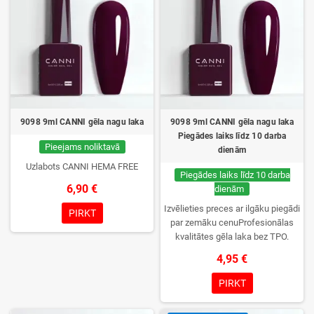
9098 9ml CANNI gēla nagu laka
9098 9ml CANNI gēla nagu laka
Piegādes laiks līdz 10 darba
Pieejams noliktavā
dienām
Uzlabots CANNI HEMA FREE
Piegādes laiks līdz 10 darba
6,90 €
dienām
Izvēlieties preces ar ilgāku piegādi
PIRKT
par zemāku cenuProfesionālas
kvalitātes gēla laka bez TPO.
Krēmīga konsistence, plaša krāsu
4,95 €
izvēle, lieliska sacietēšana
UV/LED lampās un ilgstoša
PIRKT
noturība. Katrs flakons iepakots
kastītē – pirmo reizi to atvērsiet