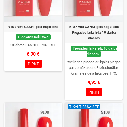
9107 9ml CANNI gēla nagu laka
9107 9ml CANNI gēla nagu laka
Piegādes laiks līdz 10 darba
Pieejams noliktavā
dienām
Uzlabots CANNI HEMA FREE
Piegādes laiks līdz 10 darba
6,90 €
dienām
Izvēlieties preces ar ilgāku piegādi
PIRKT
par zemāku cenuProfesionālas
kvalitātes gēla laka bez TPO.
Krēmīga konsistence, plaša krāsu
4,95 €
izvēle, lieliska sacietēšana
UV/LED lampās un ilgstoša
PIRKT
noturība. Katrs flakons iepakots
kastītē – pirmo reizi to atvērsiet
TIKAI TIEŠSAISTĒ
tikai jūs.