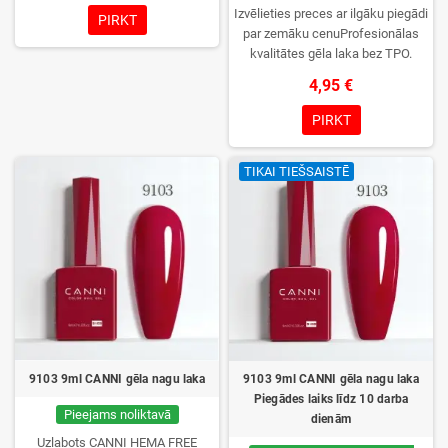
Izvēlieties preces ar ilgāku piegādi
PIRKT
par zemāku cenuProfesionālas
kvalitātes gēla laka bez TPO.
Krēmīga konsistence, plaša krāsu
4,95 €
izvēle, lieliska sacietēšana
UV/LED lampās un ilgstoša
PIRKT
noturība. Katrs flakons iepakots
kastītē – pirmo reizi to atvērsiet
TIKAI TIEŠSAISTĒ
tikai jūs.
9103 9ml CANNI gēla nagu laka
9103 9ml CANNI gēla nagu laka
Piegādes laiks līdz 10 darba
Pieejams noliktavā
dienām
Uzlabots CANNI HEMA FREE