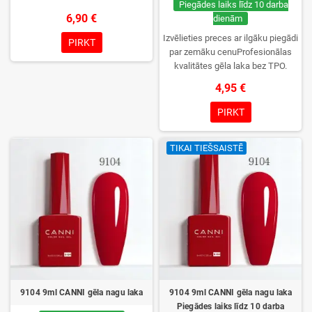
Piegādes laiks līdz 10 darba
6,90 €
dienām
Izvēlieties preces ar ilgāku piegādi
PIRKT
par zemāku cenuProfesionālas
kvalitātes gēla laka bez TPO.
Krēmīga konsistence, plaša krāsu
4,95 €
izvēle, lieliska sacietēšana
UV/LED lampās un ilgstoša
PIRKT
noturība. Katrs flakons iepakots
kastītē – pirmo reizi to atvērsiet
TIKAI TIEŠSAISTĒ
tikai jūs.
9104 9ml CANNI gēla nagu laka
9104 9ml CANNI gēla nagu laka
Piegādes laiks līdz 10 darba