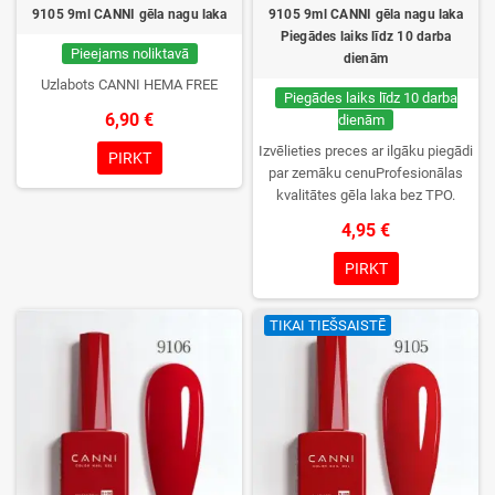
9105 9ml CANNI gēla nagu laka
9105 9ml CANNI gēla nagu laka
Piegādes laiks līdz 10 darba
Pieejams noliktavā
dienām
Uzlabots CANNI HEMA FREE
Piegādes laiks līdz 10 darba
6,90 €
dienām
Izvēlieties preces ar ilgāku piegādi
PIRKT
par zemāku cenuProfesionālas
kvalitātes gēla laka bez TPO.
Krēmīga konsistence, plaša krāsu
4,95 €
izvēle, lieliska sacietēšana
UV/LED lampās un ilgstoša
PIRKT
noturība. Katrs flakons iepakots
kastītē – pirmo reizi to atvērsiet
TIKAI TIEŠSAISTĒ
tikai jūs.