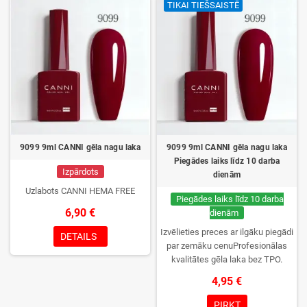
TIKAI TIEŠSAISTĒ
tikai jūs.
9099 9ml CANNI gēla nagu laka
9099 9ml CANNI gēla nagu laka
Piegādes laiks līdz 10 darba
Izpārdots
dienām
Uzlabots CANNI HEMA FREE
Piegādes laiks līdz 10 darba
6,90 €
dienām
Izvēlieties preces ar ilgāku piegādi
DETAILS
par zemāku cenuProfesionālas
kvalitātes gēla laka bez TPO.
Krēmīga konsistence, plaša krāsu
4,95 €
izvēle, lieliska sacietēšana
UV/LED lampās un ilgstoša
PIRKT