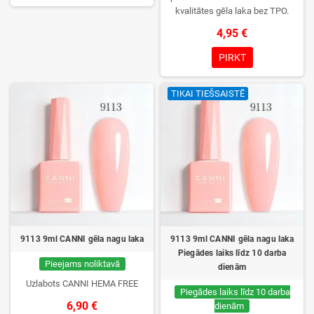
kvalitātes gēla laka bez TPO.
Krēmīga konsistence, plaša krāsu
4,95 €
izvēle, lieliska sacietēšana
UV/LED lampās un ilgstoša
PIRKT
noturība. Katrs flakons iepakots
kastītē – pirmo reizi to atvērsiet
TIKAI TIEŠSAISTĒ
tikai jūs.
9113 9ml CANNI gēla nagu laka
9113 9ml CANNI gēla nagu laka
Piegādes laiks līdz 10 darba
Pieejams noliktavā
dienām
Uzlabots CANNI HEMA FREE
Piegādes laiks līdz 10 darba
6,90 €
dienām