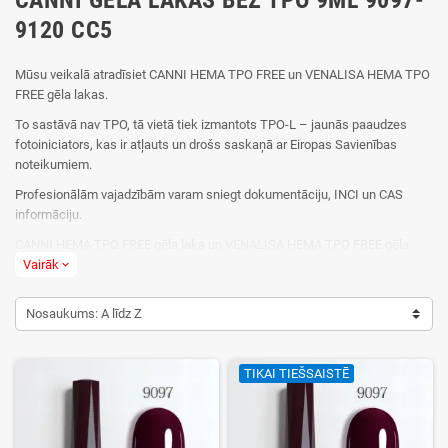
9120 CC5
Mūsu veikalā atradīsiet CANNI HEMA TPO FREE un VENALISA HEMA TPO
FREE gēla lakas.
To sastāvā nav TPO, tā vietā tiek izmantots TPO-L – jaunās paaudzes
fotoiniciators, kas ir atļauts un drošs saskaņā ar Eiropas Savienības
noteikumiem.
Profesionālām vajadzībām varam sniegt dokumentāciju, INCI un CAS
informāciju.
CANNI HEMA TPO FREE gēla laka un VENALISA HEMA TPO FREE gēla
laka atbilst Eiropas Savienības regulai (ES) 1223/2009 ar grozījumiem, kas
Vairāk
expand_more
stāsies spēkā no 2025. gada 1. septembra.
Nosaukums: A līdz Z
TPO un TPO-L nagu gēlos: nosaukumi līdzīgi, bet iedarbība un atļaujas –
atšķirīgas.
No 2025. gada 1. septembra ES aizliedz:
TIKAI TIEŠSAISTĒ
TPO (Trimethylbenzoyl-diphenylphosphine oxide)
CAS numurs: 75980-60-8