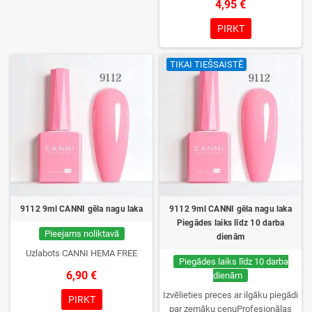
4,95 €
izvēle, lieliska sacietēšana
UV/LED lampās un ilgstoša
PIRKT
noturība. Katrs flakons iepakots
kastītē – pirmo reizi to atvērsiet
TIKAI TIEŠSAISTĒ
tikai jūs.
9112 9ml CANNI gēla nagu laka
9112 9ml CANNI gēla nagu laka
Piegādes laiks līdz 10 darba
Pieejams noliktavā
dienām
Uzlabots CANNI HEMA FREE
Piegādes laiks līdz 10 darba
6,90 €
dienām
Izvēlieties preces ar ilgāku piegādi
PIRKT
par zemāku cenuProfesionālas