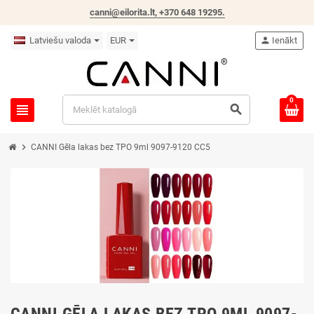
canni@eilorita.lt,
+370 648 19295
.
Latviešu valoda
EUR
person
Ienākt
0
view_headline
search
chevron_right
CANNI Gēla lakas bez TPO 9ml 9097-9120 CC5
CANNI GĒLA LAKAS BEZ TPO 9ML 9097-