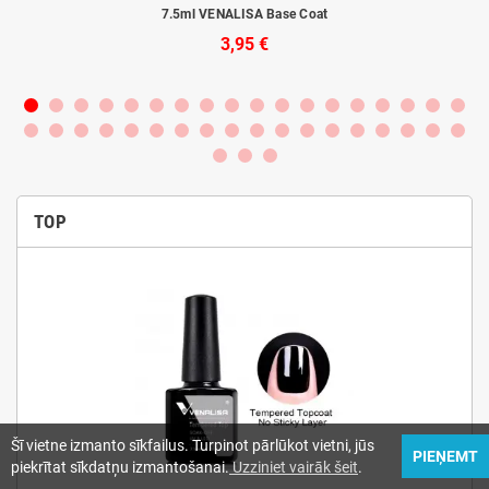
rba
7.5ml VENALISA Base Coat
3,95 €
TOP
Šī vietne izmanto sīkfailus. Turpinot pārlūkot vietni, jūs
PIEŅEMT
piekrītat sīkdatņu izmantošanai.
Uzziniet vairāk šeit
.