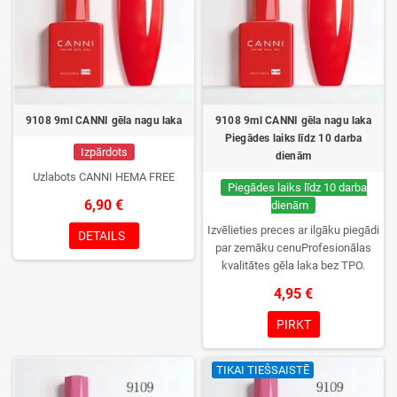
9108 9ml CANNI gēla nagu laka
9108 9ml CANNI gēla nagu laka
Piegādes laiks līdz 10 darba
Izpārdots
dienām
Uzlabots CANNI HEMA FREE
Piegādes laiks līdz 10 darba
6,90 €
dienām
Izvēlieties preces ar ilgāku piegādi
DETAILS
par zemāku cenuProfesionālas
kvalitātes gēla laka bez TPO.
Krēmīga konsistence, plaša krāsu
4,95 €
izvēle, lieliska sacietēšana
UV/LED lampās un ilgstoša
PIRKT
noturība. Katrs flakons iepakots
kastītē – pirmo reizi to atvērsiet
TIKAI TIEŠSAISTĒ
tikai jūs.