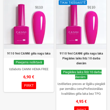
TIKAI TIEŠSAISTĒ
tikai jūs.
9110 9ml CANNI gēla nagu laka
9110 9ml CANNI gēla nagu laka
Piegādes laiks līdz 10 darba
Pieejams noliktavā
dienām
Uzlabots CANNI HEMA FREE
Piegādes laiks līdz 10 darba
6,90 €
dienām
Izvēlieties preces ar ilgāku piegādi
PIRKT
par zemāku cenuProfesionālas
kvalitātes gēla laka bez TPO.
Krēmīga konsistence, plaša krāsu
4,95 €
izvēle, lieliska sacietēšana
UV/LED lampās un ilgstoša
PIRKT