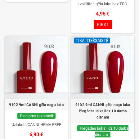
kvalitātes gēla laka bez TPO.
Krēmīga konsistence, plaša krāsu
4,95 €
izvēle, lieliska sacietēšana
UV/LED lampās un ilgstoša
PIRKT
noturība. Katrs flakons iepakots
kastītē – pirmo reizi to atvērsiet
TIKAI TIEŠSAISTĒ
tikai jūs.
9102 9ml CANNI gēla nagu laka
9102 9ml CANNI gēla nagu laka
Piegādes laiks līdz 10 darba
Pieejams noliktavā
dienām
Uzlabots CANNI HEMA FREE
Piegādes laiks līdz 10 darba
6,90 €
dienām