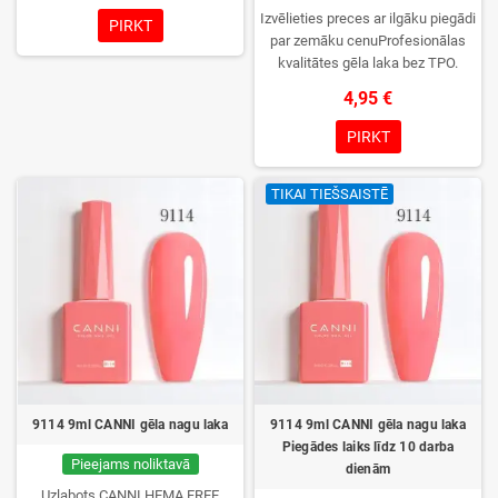
Izvēlieties preces ar ilgāku piegādi
PIRKT
par zemāku cenuProfesionālas
kvalitātes gēla laka bez TPO.
Krēmīga konsistence, plaša krāsu
4,95 €
izvēle, lieliska sacietēšana
UV/LED lampās un ilgstoša
PIRKT
noturība. Katrs flakons iepakots
kastītē – pirmo reizi to atvērsiet
TIKAI TIEŠSAISTĒ
tikai jūs.
9114 9ml CANNI gēla nagu laka
9114 9ml CANNI gēla nagu laka
Piegādes laiks līdz 10 darba
Pieejams noliktavā
dienām
Uzlabots CANNI HEMA FREE