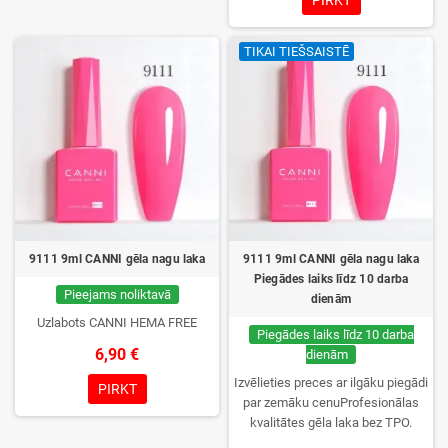
noturība. Katrs flakons iepakots
kastītē – pirmo reizi to atvērsiet
TIKAI TIEŠSAISTĒ
tikai jūs.
9111 9ml CANNI gēla nagu laka
9111 9ml CANNI gēla nagu laka
Piegādes laiks līdz 10 darba
Pieejams noliktavā
dienām
Uzlabots CANNI HEMA FREE
Piegādes laiks līdz 10 darba
6,90 €
dienām
Izvēlieties preces ar ilgāku piegādi
PIRKT
par zemāku cenuProfesionālas
kvalitātes gēla laka bez TPO.
Krēmīga konsistence, plaša krāsu