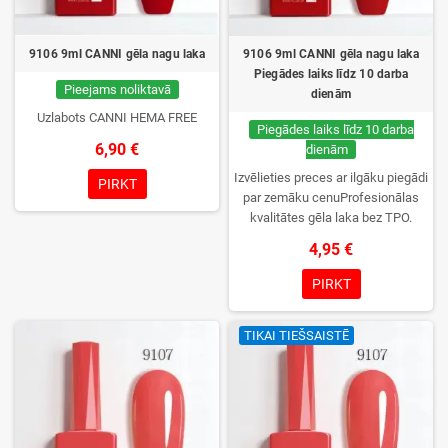
9106 9ml CANNI gēla nagu laka
9106 9ml CANNI gēla nagu laka
Piegādes laiks līdz 10 darba
Pieejams noliktavā
dienām
Uzlabots CANNI HEMA FREE
Piegādes laiks līdz 10 darba
6,90 €
dienām
Izvēlieties preces ar ilgāku piegādi
PIRKT
par zemāku cenuProfesionālas
kvalitātes gēla laka bez TPO.
Krēmīga konsistence, plaša krāsu
4,95 €
izvēle, lieliska sacietēšana
UV/LED lampās un ilgstoša
PIRKT
noturība. Katrs flakons iepakots
kastītē – pirmo reizi to atvērsiet
TIKAI TIEŠSAISTĒ
tikai jūs.