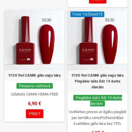
noturība. Katrs flakons iepakots
kastītē – pirmo reizi to atvērsiet
TIKAI TIEŠSAISTĒ
tikai jūs.
9100 9ml CANNI gēla nagu laka
9100 9ml CANNI gēla nagu laka
Piegādes laiks līdz 10 darba
Pieejams noliktavā
dienām
Uzlabots CANNI HEMA FREE
Piegādes laiks līdz 10 darba
6,90 €
dienām
Izvēlieties preces ar ilgāku piegādi
PIRKT
par zemāku cenuProfesionālas
kvalitātes gēla laka bez TPO.
Krēmīga konsistence, plaša krāsu