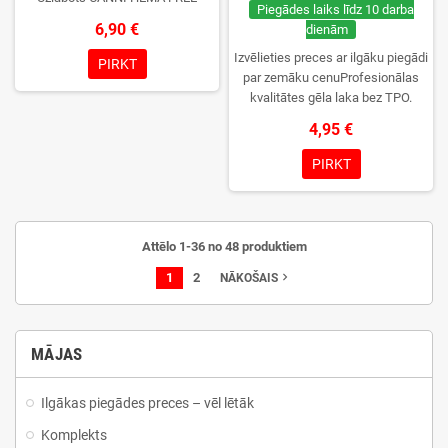
Piegādes laiks līdz 10 darba
6,90 €
dienām
Izvēlieties preces ar ilgāku piegādi
PIRKT
par zemāku cenuProfesionālas
kvalitātes gēla laka bez TPO.
Krēmīga konsistence, plaša krāsu
4,95 €
izvēle, lieliska sacietēšana
UV/LED lampās un ilgstoša
PIRKT
noturība. Katrs flakons iepakots
kastītē – pirmo reizi to atvērsiet
tikai jūs.
Attēlo 1-36 no 48 produktiem
1
2
navigate_next
NĀKOŠAIS
MĀJAS
Ilgākas piegādes preces – vēl lētāk
Komplekts