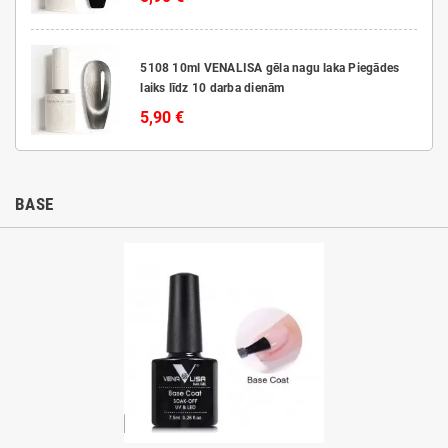
5108 10ml VENALISA gēla nagu laka Piegādes
laiks līdz 10 darba dienām
5,90 €
BASE