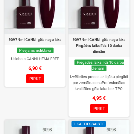
Izmantošana kosmētikā, tostarp nagu izstrādājumos – aizliegta.
Ko izmantojam mēs?
TPO-L (Ethyl Trimethylbenzoyl Phenylphosphinate)
CAS numurs: 84434-11-7
Atļauts, drošs un plaši izmantots ingredients.
9097 9ml CANNI gēla nagu laka
9097 9ml CANNI gēla nagu laka
Piegādes laiks līdz 10 darba
Gel nail polish / Gelinis nagų lakas CANNI COLOR NAIL GEL
Pieejams noliktavā
dienām
Ingredients/Ingredientai: Acrylated Aliphatic Urethane, Hydroxypropyl
Methacrylate, Mica, Ethyl Trimethylbenzoyl Phenylphosphinate,
Uzlabots CANNI HEMA FREE
Piegādes laiks līdz 10 darba
Hydroxycyclohexyl Phenyl Ketone, p-Hydroxyanisole, +/- CI 77266, CI
6,90 €
dienām
77891, CI 15880, CI 74160, CI 74260, CI 19140, CI 60725. Naudojimo
instrukcija:Dehydrator → Primer → Base coat (60 LED / 120 UV) → Color
Izvēlieties preces ar ilgāku piegādi
PIRKT
nail gel (60 LED / 120 UV) → Pasirinktinai: Reinforce gel (60 LED / 120 UV)
par zemāku cenuProfesionālas
→ Top coat (60 LED / 120 UV) Įspėjimai: Tik profesionaliam naudojimui.
kvalitātes gēla laka bez TPO.
Prieš naudojimą atidžiai peskaityti instrukciją. Naudoti gerai vėdinamose
Krēmīga konsistence, plaša krāsu
4,95 €
patalpose. Vengti kontakto su oda, akimis ir pažeistais nagais. Laikyti
izvēle, lieliska sacietēšana
tamsioje viesioje vaikams nepasiekiamoje vietoje. Gali sukelti alergijos
UV/LED lampās un ilgstoša
PIRKT
reakciją
noturība. Katrs flakons iepakots
kastītē – pirmo reizi to atvērsiet
TIKAI TIEŠSAISTĒ
tikai jūs.