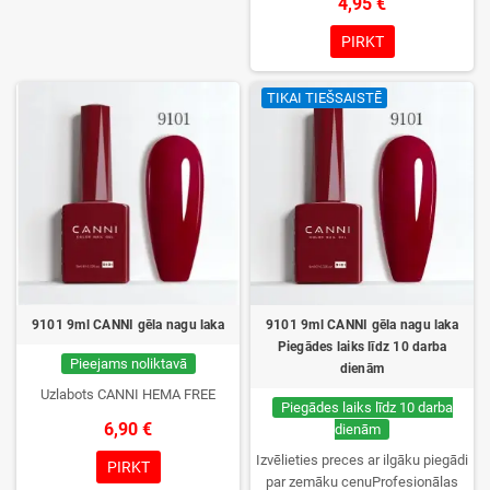
4,95 €
izvēle, lieliska sacietēšana
UV/LED lampās un ilgstoša
PIRKT
noturība. Katrs flakons iepakots
kastītē – pirmo reizi to atvērsiet
TIKAI TIEŠSAISTĒ
tikai jūs.
9101 9ml CANNI gēla nagu laka
9101 9ml CANNI gēla nagu laka
Piegādes laiks līdz 10 darba
Pieejams noliktavā
dienām
Uzlabots CANNI HEMA FREE
Piegādes laiks līdz 10 darba
6,90 €
dienām
Izvēlieties preces ar ilgāku piegādi
PIRKT
par zemāku cenuProfesionālas