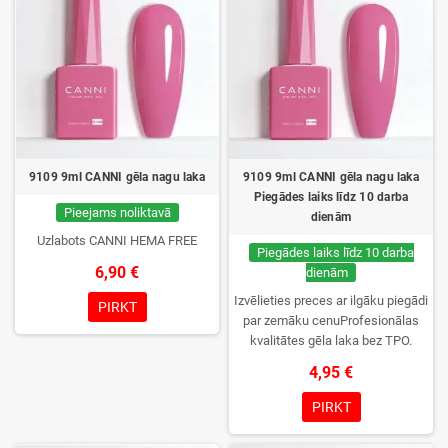
9109 9ml CANNI gēla nagu laka
9109 9ml CANNI gēla nagu laka
Piegādes laiks līdz 10 darba
Pieejams noliktavā
dienām
Uzlabots CANNI HEMA FREE
Piegādes laiks līdz 10 darba
6,90 €
dienām
Izvēlieties preces ar ilgāku piegādi
PIRKT
par zemāku cenuProfesionālas
kvalitātes gēla laka bez TPO.
Krēmīga konsistence, plaša krāsu
4,95 €
izvēle, lieliska sacietēšana
UV/LED lampās un ilgstoša
PIRKT
noturība. Katrs flakons iepakots
kastītē – pirmo reizi to atvērsiet