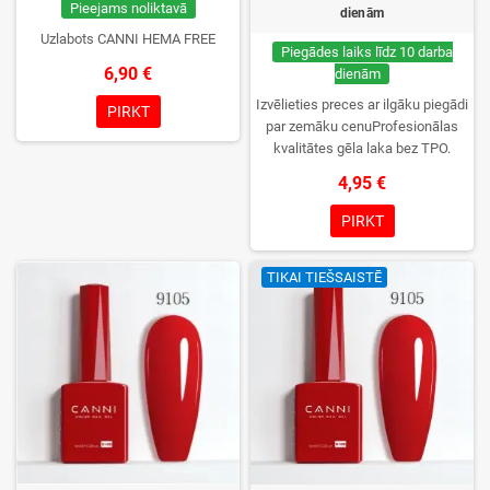
Pieejams noliktavā
dienām
Uzlabots CANNI HEMA FREE
Piegādes laiks līdz 10 darba
6,90 €
dienām
Izvēlieties preces ar ilgāku piegādi
PIRKT
par zemāku cenuProfesionālas
kvalitātes gēla laka bez TPO.
Krēmīga konsistence, plaša krāsu
4,95 €
izvēle, lieliska sacietēšana
UV/LED lampās un ilgstoša
PIRKT
noturība. Katrs flakons iepakots
kastītē – pirmo reizi to atvērsiet
TIKAI TIEŠSAISTĒ
tikai jūs.