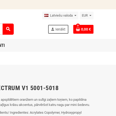
Latviešu valoda
EUR
0
search
person
Ienākt
0,00 €
NTI
ECTRUM V1 5001-5018
s apspīdētiem oranžiem un sulīgi zaļiem toņiem, ko papildina
taļīgus krāsu akcentus, pārvēršot katru nagu par mini šedevru.
dients/ Ingredientes: Acrylates Copolymer, Hydroxypropyl