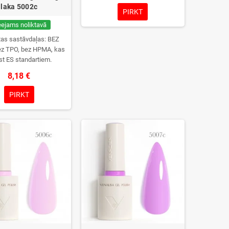
laka 5002c
PIRKT
eejams noliktavā
tas sastāvdaļas: BEZ
z TPO, bez HPMA, kas
lst ES standartiem.
8,18 €
PIRKT