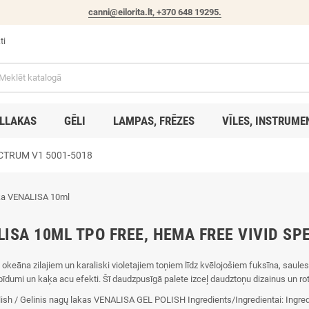
canni@eilorita.lt,
+370 648 19295
.
ti
LLAKAS
GĒLI
LAMPAS, FRĒZES
VĪLES, INSTRUME
CTRUM V1 5001-5018
ISA 10ML TPO FREE, HEMA FREE VIVID SP
 okeāna zilajiem un karaliski violetajiem toņiem līdz kvēlojošiem fuksīna, saule
pīdumi un kaķa acu efekti. Šī daudzpusīgā palete izceļ daudztoņu dizainus un ro
olish / Gelinis nagų lakas VENALISA GEL POLISH Ingredients/Ingredientai: Ingre