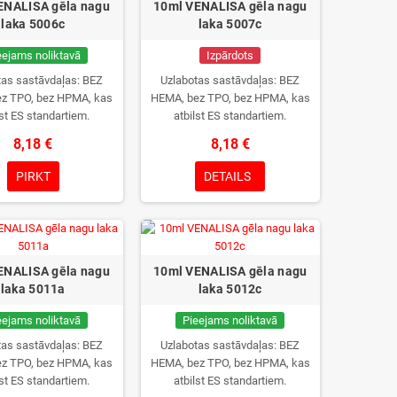
ENALISA gēla nagu
10ml VENALISA gēla nagu
laka 5006c
laka 5007c
eejams noliktavā
Izpārdots
tas sastāvdaļas: BEZ
Uzlabotas sastāvdaļas: BEZ
z TPO, bez HPMA, kas
HEMA, bez TPO, bez HPMA, kas
lst ES standartiem.
atbilst ES standartiem.
8,18 €
8,18 €
PIRKT
DETAILS
ENALISA gēla nagu
10ml VENALISA gēla nagu
laka 5011a
laka 5012c
eejams noliktavā
Pieejams noliktavā
tas sastāvdaļas: BEZ
Uzlabotas sastāvdaļas: BEZ
z TPO, bez HPMA, kas
HEMA, bez TPO, bez HPMA, kas
lst ES standartiem.
atbilst ES standartiem.