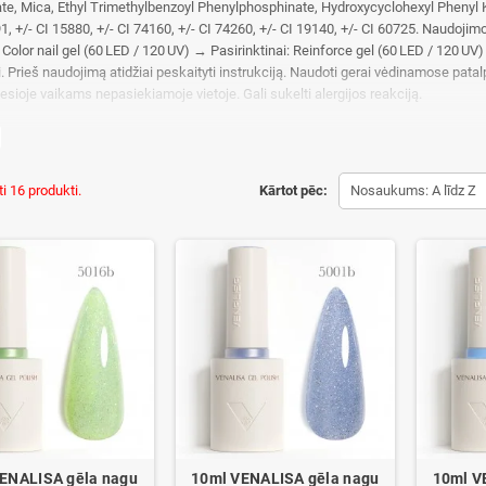
te, Mica, Ethyl Trimethylbenzoyl Phenylphosphinate, Hydroxycyclohexyl Phenyl Ke
91, +/- CI 15880, +/- CI 74160, +/- CI 74260, +/- CI 19140, +/- CI 60725. Naudoj
Color nail gel (60 LED / 120 UV) → Pasirinktinai: Reinforce gel (60 LED / 120 UV
 Prieš naudojimą atidžiai peskaityti instrukciją. Naudoti gerai vėdinamose patal
oje viesioje vaikams nepasiekiamoje vietoje
nta Kinijoje
ti 16 produkti.
Kārtot pēc:
Nosaukums: A līdz Z
ENALISA gēla nagu
10ml VENALISA gēla nagu
10ml V