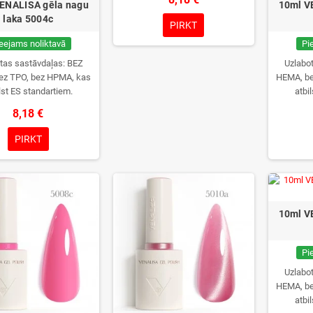
ENALISA gēla nagu
10ml V
laka 5004c
PIRKT
eejams noliktavā
Pi
tas sastāvdaļas: BEZ
Uzlabo
ez TPO, bez HPMA, kas
HEMA, be
lst ES standartiem.
atbi
8,18 €
PIRKT
10ml V
Pi
Uzlabo
HEMA, be
atbi