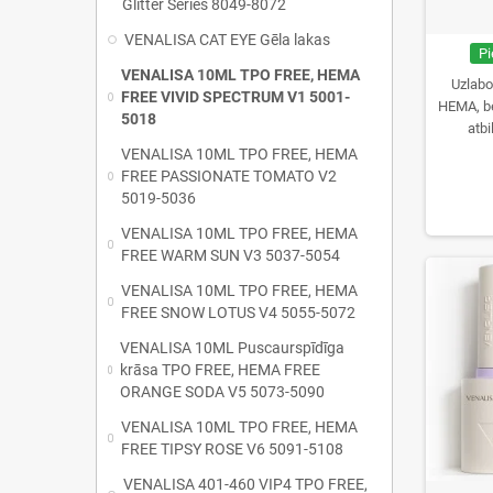
Glitter Series 8049-8072
VENALISA CAT EYE Gēla lakas
Pi
VENALISA 10ML TPO FREE, HEMA
Uzlabo
FREE VIVID SPECTRUM V1 5001-
HEMA, b
5018
atbi
VENALISA 10ML TPO FREE, HEMA
FREE PASSIONATE TOMATO V2
5019-5036
VENALISA 10ML TPO FREE, HEMA
FREE WARM SUN V3 5037-5054
VENALISA 10ML TPO FREE, HEMA
FREE SNOW LOTUS V4 5055-5072
VENALISA 10ML Puscaurspīdīga
krāsa TPO FREE, HEMA FREE
ORANGE SODA V5 5073-5090
VENALISA 10ML TPO FREE, HEMA
FREE TIPSY ROSE V6 5091-5108
VENALISA 401-460 VIP4 TPO FREE,