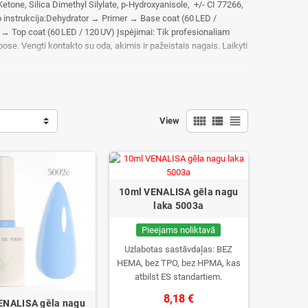
tone, Silica Dimethyl Silylate, p-Hydroxyanisole, +/- CI 77266,
imo instrukcija:Dehydrator → Primer → Base coat (60 LED /
) → Top coat (60 LED / 120 UV) Įspėjimai: Tik profesionaliam
pose. Vengti kontakto su oda, akimis ir pažeistais nagais. Laikyti
. Gali sukelti alergijos reakciją.
view_comfy
view_list
view_headline
View
10ml VENALISA gēla nagu
laka 5003a
Pieejams noliktavā
Uzlabotas sastāvdaļas: BEZ
HEMA, bez TPO, bez HPMA, kas
atbilst ES standartiem.
8,18 €
ENALISA gēla nagu