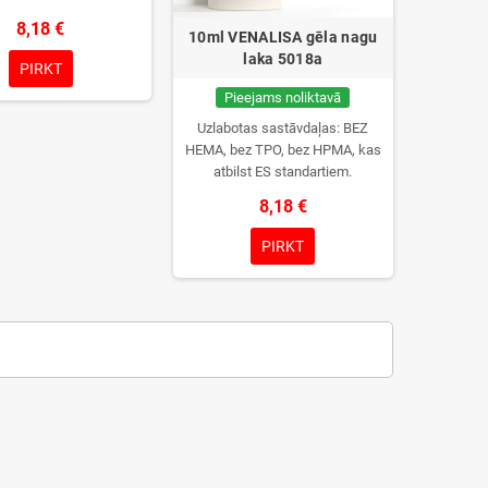
8,18 €
10ml VENALISA gēla nagu
laka 5018a
PIRKT
Pieejams noliktavā
Uzlabotas sastāvdaļas: BEZ
HEMA, bez TPO, bez HPMA, kas
atbilst ES standartiem.
8,18 €
PIRKT