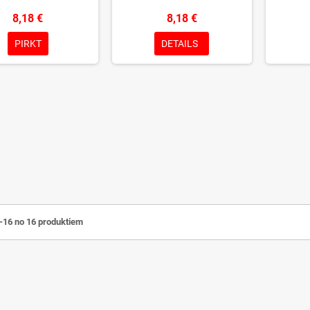
8,18 €
8,18 €
PIRKT
DETAILS
1-16 no 16 produktiem