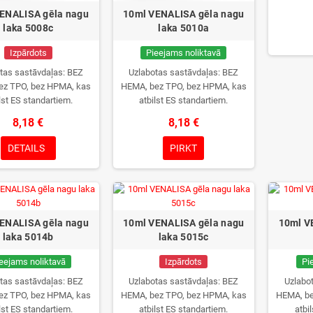
ENALISA gēla nagu
10ml VENALISA gēla nagu
laka 5008c
laka 5010a
Izpārdots
Pieejams noliktavā
tas sastāvdaļas: BEZ
Uzlabotas sastāvdaļas: BEZ
ez TPO, bez HPMA, kas
HEMA, bez TPO, bez HPMA, kas
lst ES standartiem.
atbilst ES standartiem.
8,18 €
8,18 €
DETAILS
PIRKT
ENALISA gēla nagu
10ml VENALISA gēla nagu
10ml V
laka 5014b
laka 5015c
eejams noliktavā
Izpārdots
Pi
tas sastāvdaļas: BEZ
Uzlabotas sastāvdaļas: BEZ
Uzlabo
ez TPO, bez HPMA, kas
HEMA, bez TPO, bez HPMA, kas
HEMA, be
lst ES standartiem.
atbilst ES standartiem.
atbi