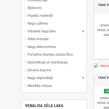
Kutikulas eļļa
10ml V
Šķidrums
Papildu materiāli
Nagu uzlīmes
Uzlabo
HEMA, b
Klasiskā nagu laka
atbi
Stiklo kristalai
Nagų dekoravimas
Portatīvs vitamīnu dušas filtrs
Dezinfekcija un sterilizācija
Dāvanu kupons
10ml V
Nagu stiprinātāji
Manikīra otaņas
Pi
Uzlabo
HEMA, b
VENALISA GĒLA LAKA
atbi