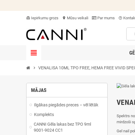
Iepirkumu grozs
Mūsu veikali
Par mums
Kontak
card_giftcard
location_on
help_outline
view_headline
GĒ
chevron_right
VENALISA 10ML TPO FREE, HEMA FREE VIVID SPE
MĀJAS
VENAL
Ilgākas piegādes preces – vēl lētāk
Komplekts
Spektrs no
mirdzoši s
CANNI Gēla lakas bez TPO 9ml
9001-9024 CC1
Gel nail p