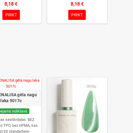
8,18 €
8,18 €
PIRKT
PIRKT
ENALISA gēla nagu
laka 5017c
eejams noliktavā
tas sastāvdaļas: BEZ
z TPO, bez HPMA, kas
lst ES standartiem.