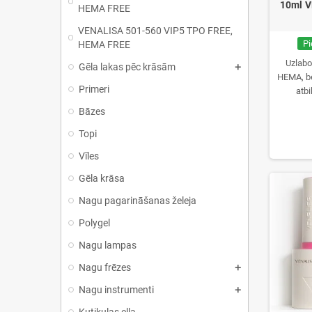
10ml V
HEMA FREE
VENALISA 501-560 VIP5 TPO FREE,
Pi
HEMA FREE
Uzlabo
Gēla lakas pēc krāsām
HEMA, b
Primeri
atbi
Bāzes
Topi
Vīles
Gēla krāsa
Nagu pagarināšanas želeja
Polygel
Nagu lampas
Nagu frēzes
Nagu instrumenti