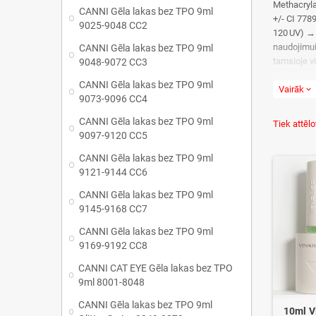
Methacryla
CANNI Gēla lakas bez TPO 9ml
+/- CI 778
9025-9048 CC2
120 UV) → 
naudojimui.
CANNI Gēla lakas bez TPO 9ml
tamsi
9048-9072 CC3
CANNI Gēla lakas bez TPO 9ml
Vairāk
expand_more
9ml Pagami
9073-9096 CC4
CANNI Gēla lakas bez TPO 9ml
Tiek attēlo
9097-9120 CC5
CANNI Gēla lakas bez TPO 9ml
9121-9144 CC6
CANNI Gēla lakas bez TPO 9ml
9145-9168 CC7
CANNI Gēla lakas bez TPO 9ml
9169-9192 CC8
CANNI CAT EYE Gēla lakas bez TPO
9ml 8001-8048
CANNI Gēla lakas bez TPO 9ml
10ml V