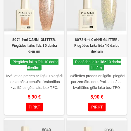
8071 9ml CANNI GLITTER.
8072 9ml CANNI GLITTER.
Piegādes laiks līdz 10 darba
Piegādes laiks līdz 10 darba
dienām
dienām
Piegādes laiks līdz 10 darba
Piegādes laiks līdz 10 darba
dienām
dienām
Izvēlieties preces ar ilgāku piegādi
Izvēlieties preces ar ilgāku piegādi
par zemāku cenuProfesionālas
par zemāku cenuProfesionālas
kvalitātes gēla laka bez TPO.
kvalitātes gēla laka bez TPO.
Krēmīga konsistence, plaša krāsu
Krēmīga konsistence, plaša krāsu
5,90 €
5,90 €
izvēle, lieliska sacietēšana
izvēle, lieliska sacietēšana
UV/LED lampās un ilgstoša
UV/LED lampās un ilgstoša
PIRKT
PIRKT
noturība. Katrs flakons iepakots
noturība. Katrs flakons iepakots
kastītē – pirmo reizi to atvērsiet
kastītē – pirmo reizi to atvērsiet
tikai jūs.
tikai jūs.