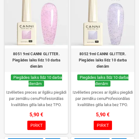
8051 9ml CANNI GLITTER.
8052 9ml CANNI GLITTER.
Piegādes laiks līdz 10 darba
Piegādes laiks līdz 10 darba
dienām
dienām
Piegādes laiks līdz 10 darba
Piegādes laiks līdz 10 darba
dienām
dienām
Izvēlieties preces ar ilgāku piegādi
Izvēlieties preces ar ilgāku piegādi
par zemāku cenuProfesionālas
par zemāku cenuProfesionālas
kvalitātes gēla laka bez TPO.
kvalitātes gēla laka bez TPO.
Krēmīga konsistence, plaša krāsu
Krēmīga konsistence, plaša krāsu
5,90 €
5,90 €
izvēle, lieliska sacietēšana
izvēle, lieliska sacietēšana
UV/LED lampās un ilgstoša
UV/LED lampās un ilgstoša
PIRKT
PIRKT
noturība. Katrs flakons iepakots
noturība. Katrs flakons iepakots
kastītē – pirmo reizi to atvērsiet
kastītē – pirmo reizi to atvērsiet