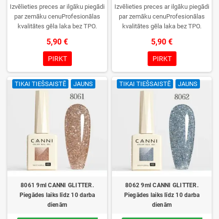
Izvēlieties preces ar ilgāku piegādi
Izvēlieties preces ar ilgāku piegādi
par zemāku cenuProfesionālas
par zemāku cenuProfesionālas
kvalitātes gēla laka bez TPO.
kvalitātes gēla laka bez TPO.
Krēmīga konsistence, plaša krāsu
Krēmīga konsistence, plaša krāsu
5,90 €
5,90 €
izvēle, lieliska sacietēšana
izvēle, lieliska sacietēšana
UV/LED lampās un ilgstoša
UV/LED lampās un ilgstoša
PIRKT
PIRKT
noturība. Katrs flakons iepakots
noturība. Katrs flakons iepakots
kastītē – pirmo reizi to atvērsiet
kastītē – pirmo reizi to atvērsiet
TIKAI TIEŠSAISTĒ
JAUNS
TIKAI TIEŠSAISTĒ
JAUNS
tikai jūs.
tikai jūs.
8061 9ml CANNI GLITTER.
8062 9ml CANNI GLITTER.
Piegādes laiks līdz 10 darba
Piegādes laiks līdz 10 darba
dienām
dienām