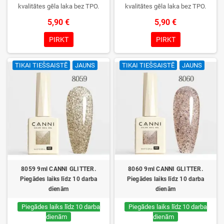
kvalitātes gēla laka bez TPO.
kvalitātes gēla laka bez TPO.
Krēmīga konsistence, plaša krāsu
Krēmīga konsistence, plaša krāsu
5,90 €
5,90 €
izvēle, lieliska sacietēšana
izvēle, lieliska sacietēšana
UV/LED lampās un ilgstoša
UV/LED lampās un ilgstoša
PIRKT
PIRKT
noturība. Katrs flakons iepakots
noturība. Katrs flakons iepakots
kastītē – pirmo reizi to atvērsiet
kastītē – pirmo reizi to atvērsiet
TIKAI TIEŠSAISTĒ
JAUNS
TIKAI TIEŠSAISTĒ
JAUNS
tikai jūs.
tikai jūs.
8059 9ml CANNI GLITTER.
8060 9ml CANNI GLITTER.
Piegādes laiks līdz 10 darba
Piegādes laiks līdz 10 darba
dienām
dienām
Piegādes laiks līdz 10 darba
Piegādes laiks līdz 10 darba
dienām
dienām