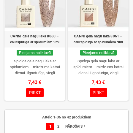
CANNI gēla nagu laka 8060 –
CANNI gēla nagu laka 8061 –
caurspīdīga ar spīdumiem 9ml
caurspīdīga ar spīdumiem 9ml
Pieejams noliktavā
Pieejams noliktavā
Spīdīga gēla nagu laka ar
Spīdīga gēla nagu laka ar
spīdumiem – mirdzums katrai
spīdumiem – mirdzums katrai
dienai. Ilgnoturīga, viegli
dienai. Ilgnoturīga, viegli
uzklājama, formula atbilst ES
uzklājama, formula atbilst ES
7,43 €
7,43 €
prasībām.
prasībām.
PIRKT
PIRKT
Attēlo 1-36 no 42 produktiem
1
2
navigate_next
NĀKOŠAIS