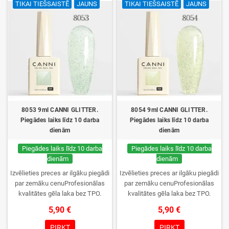
TIKAI TIEŠSAISTĒ
JAUNS
TIKAI TIEŠSAISTĒ
JAUNS
tikai jūs.
tikai jūs.
8053 9ml CANNI GLITTER.
8054 9ml CANNI GLITTER.
Piegādes laiks līdz 10 darba
Piegādes laiks līdz 10 darba
dienām
dienām
Piegādes laiks līdz 10 darba
Piegādes laiks līdz 10 darba
dienām
dienām
Izvēlieties preces ar ilgāku piegādi
Izvēlieties preces ar ilgāku piegādi
par zemāku cenuProfesionālas
par zemāku cenuProfesionālas
kvalitātes gēla laka bez TPO.
kvalitātes gēla laka bez TPO.
Krēmīga konsistence, plaša krāsu
Krēmīga konsistence, plaša krāsu
5,90 €
5,90 €
izvēle, lieliska sacietēšana
izvēle, lieliska sacietēšana
UV/LED lampās un ilgstoša
UV/LED lampās un ilgstoša
PIRKT
PIRKT