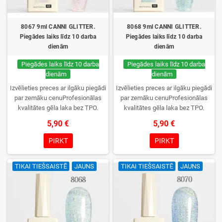
8067 9ml CANNI GLITTER.
8068 9ml CANNI GLITTER.
Piegādes laiks līdz 10 darba
Piegādes laiks līdz 10 darba
dienām
dienām
Piegādes laiks līdz 10 darba
Piegādes laiks līdz 10 darba
dienām
dienām
Izvēlieties preces ar ilgāku piegādi
Izvēlieties preces ar ilgāku piegādi
par zemāku cenuProfesionālas
par zemāku cenuProfesionālas
kvalitātes gēla laka bez TPO.
kvalitātes gēla laka bez TPO.
Krēmīga konsistence, plaša krāsu
Krēmīga konsistence, plaša krāsu
5,90 €
5,90 €
izvēle, lieliska sacietēšana
izvēle, lieliska sacietēšana
UV/LED lampās un ilgstoša
UV/LED lampās un ilgstoša
PIRKT
PIRKT
noturība. Katrs flakons iepakots
noturība. Katrs flakons iepakots
kastītē – pirmo reizi to atvērsiet
kastītē – pirmo reizi to atvērsiet
TIKAI TIEŠSAISTĒ
JAUNS
TIKAI TIEŠSAISTĒ
JAUNS
tikai jūs.
tikai jūs.