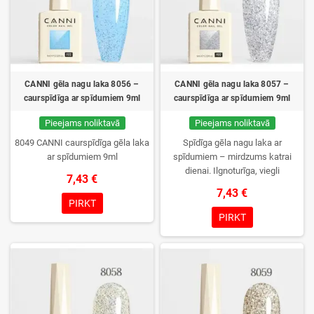
CANNI gēla nagu laka 8056 –
CANNI gēla nagu laka 8057 –
caurspīdīga ar spīdumiem 9ml
caurspīdīga ar spīdumiem 9ml
Pieejams noliktavā
Pieejams noliktavā
8049 CANNI caurspīdīga gēla laka
Spīdīga gēla nagu laka ar
ar spīdumiem 9ml
spīdumiem – mirdzums katrai
dienai. Ilgnoturīga, viegli
7,43 €
uzklājama, formula atbilst ES
7,43 €
prasībām.
PIRKT
PIRKT