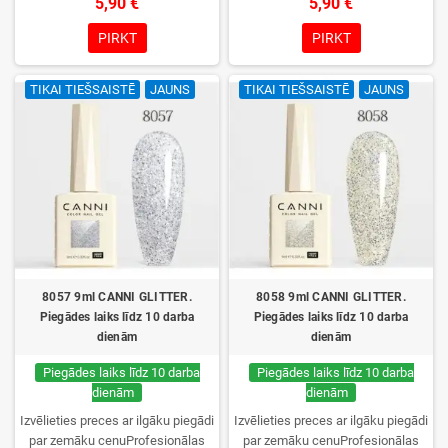
5,90 €
5,90 €
izvēle, lieliska sacietēšana
izvēle, lieliska sacietēšana
UV/LED lampās un ilgstoša
UV/LED lampās un ilgstoša
PIRKT
PIRKT
noturība. Katrs flakons iepakots
noturība. Katrs flakons iepakots
kastītē – pirmo reizi to atvērsiet
kastītē – pirmo reizi to atvērsiet
TIKAI TIEŠSAISTĒ
JAUNS
TIKAI TIEŠSAISTĒ
JAUNS
tikai jūs.
tikai jūs.
8057 9ml CANNI GLITTER.
8058 9ml CANNI GLITTER.
Piegādes laiks līdz 10 darba
Piegādes laiks līdz 10 darba
dienām
dienām
Piegādes laiks līdz 10 darba
Piegādes laiks līdz 10 darba
dienām
dienām
Izvēlieties preces ar ilgāku piegādi
Izvēlieties preces ar ilgāku piegādi
par zemāku cenuProfesionālas
par zemāku cenuProfesionālas