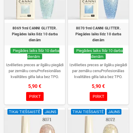
8069 9ml CANNI GLITTER.
8070 9ml CANNI GLITTER.
Piegādes laiks līdz 10 darba
Piegādes laiks līdz 10 darba
dienām
dienām
Piegādes laiks līdz 10 darba
Piegādes laiks līdz 10 darba
dienām
dienām
Izvēlieties preces ar ilgāku piegādi
Izvēlieties preces ar ilgāku piegādi
par zemāku cenuProfesionālas
par zemāku cenuProfesionālas
kvalitātes gēla laka bez TPO.
kvalitātes gēla laka bez TPO.
Krēmīga konsistence, plaša krāsu
Krēmīga konsistence, plaša krāsu
5,90 €
5,90 €
izvēle, lieliska sacietēšana
izvēle, lieliska sacietēšana
UV/LED lampās un ilgstoša
UV/LED lampās un ilgstoša
PIRKT
PIRKT
noturība. Katrs flakons iepakots
noturība. Katrs flakons iepakots
kastītē – pirmo reizi to atvērsiet
kastītē – pirmo reizi to atvērsiet
TIKAI TIEŠSAISTĒ
JAUNS
TIKAI TIEŠSAISTĒ
JAUNS
tikai jūs.
tikai jūs.