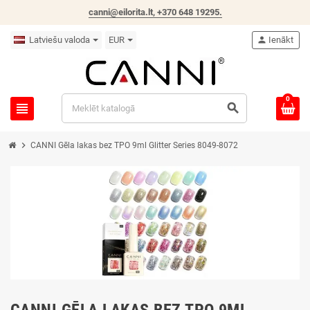
canni@eilorita.lt,
+370 648 19295
.
Latviešu valoda
EUR
person
Ienākt
0
view_headline
search
chevron_right
CANNI Gēla lakas bez TPO 9ml Glitter Series 8049-8072
CANNI GĒLA LAKAS BEZ TPO 9ML