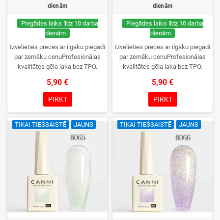
dienām
dienām
Piegādes laiks līdz 10 darba
Piegādes laiks līdz 10 darba
dienām
dienām
Izvēlieties preces ar ilgāku piegādi
Izvēlieties preces ar ilgāku piegādi
par zemāku cenuProfesionālas
par zemāku cenuProfesionālas
kvalitātes gēla laka bez TPO.
kvalitātes gēla laka bez TPO.
Krēmīga konsistence, plaša krāsu
Krēmīga konsistence, plaša krāsu
5,90 €
5,90 €
izvēle, lieliska sacietēšana
izvēle, lieliska sacietēšana
UV/LED lampās un ilgstoša
UV/LED lampās un ilgstoša
PIRKT
PIRKT
noturība. Katrs flakons iepakots
noturība. Katrs flakons iepakots
kastītē – pirmo reizi to atvērsiet
kastītē – pirmo reizi to atvērsiet
TIKAI TIEŠSAISTĒ
JAUNS
TIKAI TIEŠSAISTĒ
JAUNS
tikai jūs.
tikai jūs.