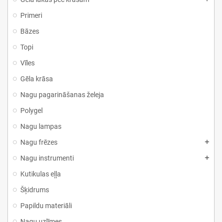
Primeri
Bāzes
Topi
Vīles
Gēla krāsa
Nagu pagarināšanas želeja
Polygel
Nagu lampas
Nagu frēzes
Nagu instrumenti
Kutikulas eļļa
Šķidrums
Papildu materiāli
Nagu uzlīmes