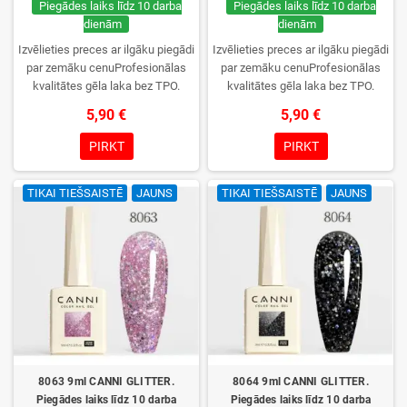
Piegādes laiks līdz 10 darba
Piegādes laiks līdz 10 darba
dienām
dienām
Izvēlieties preces ar ilgāku piegādi
Izvēlieties preces ar ilgāku piegādi
par zemāku cenuProfesionālas
par zemāku cenuProfesionālas
kvalitātes gēla laka bez TPO.
kvalitātes gēla laka bez TPO.
Krēmīga konsistence, plaša krāsu
Krēmīga konsistence, plaša krāsu
5,90 €
5,90 €
izvēle, lieliska sacietēšana
izvēle, lieliska sacietēšana
UV/LED lampās un ilgstoša
UV/LED lampās un ilgstoša
PIRKT
PIRKT
noturība. Katrs flakons iepakots
noturība. Katrs flakons iepakots
kastītē – pirmo reizi to atvērsiet
kastītē – pirmo reizi to atvērsiet
TIKAI TIEŠSAISTĒ
JAUNS
TIKAI TIEŠSAISTĒ
JAUNS
tikai jūs.
tikai jūs.
8063 9ml CANNI GLITTER.
8064 9ml CANNI GLITTER.
Piegādes laiks līdz 10 darba
Piegādes laiks līdz 10 darba