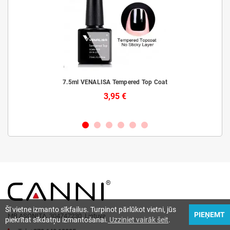
laiks
7.5ml VENALISA Tempered Top Coat
3,95 €
Šī vietne izmanto sīkfailus. Turpinot pārlūkot vietni, jūs
PIEŅEMT
MB ASONITA, 304747230, Lietuva
piekrītat sīkdatņu izmantošanai.
Uzziniet vairāk šeit
.