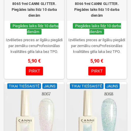
8065 9ml CANNI GLITTER.
8066 9ml CANNI GLITTER.
Piegādes laiks līdz 10 darba
Piegādes laiks līdz 10 darba
dienām
dienām
Piegādes laiks līdz 10 darba
Piegādes laiks līdz 10 darba
dienām
dienām
Izvēlieties preces ar ilgāku piegādi
Izvēlieties preces ar ilgāku piegādi
par zemāku cenuProfesionālas
par zemāku cenuProfesionālas
kvalitātes gēla laka bez TPO.
kvalitātes gēla laka bez TPO.
Krēmīga konsistence, plaša krāsu
Krēmīga konsistence, plaša krāsu
5,90 €
5,90 €
izvēle, lieliska sacietēšana
izvēle, lieliska sacietēšana
UV/LED lampās un ilgstoša
UV/LED lampās un ilgstoša
PIRKT
PIRKT
noturība. Katrs flakons iepakots
noturība. Katrs flakons iepakots
kastītē – pirmo reizi to atvērsiet
kastītē – pirmo reizi to atvērsiet
TIKAI TIEŠSAISTĒ
JAUNS
TIKAI TIEŠSAISTĒ
JAUNS
tikai jūs.
tikai jūs.