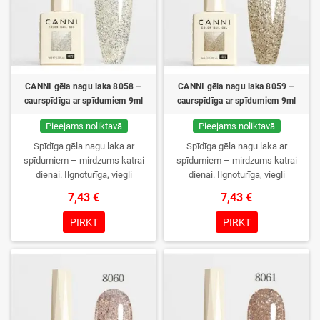
CANNI gēla nagu laka 8058 –
CANNI gēla nagu laka 8059 –
caurspīdīga ar spīdumiem 9ml
caurspīdīga ar spīdumiem 9ml
Pieejams noliktavā
Pieejams noliktavā
Spīdīga gēla nagu laka ar
Spīdīga gēla nagu laka ar
spīdumiem – mirdzums katrai
spīdumiem – mirdzums katrai
dienai. Ilgnoturīga, viegli
dienai. Ilgnoturīga, viegli
uzklājama, formula atbilst ES
uzklājama, formula atbilst ES
7,43 €
7,43 €
prasībām.
prasībām.
PIRKT
PIRKT