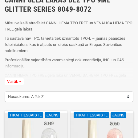
GLITTER SERIES 8049-8072
Mūsu veikalā atradīsiet CANNI HEMA TPO FREE un VENALISA HEMA TPO
FREE gēla lakas.
To sastāvā nav TPO, tā vietā tiek izmantots TPO-L – jaunās paaudzes
fotoiniciators, kas ir atļauts un drošs saskaņā ar Eiropas Savienības
noteikumiem.
Profesionālām vajadzībām varam sniegt dokumentāciju, INCI un CAS
informāciju.
CANNI HEMA TPO FREE gēla laka un VENALISA HEMA TPO FREE gēla
laka atbilst Eiropas Savienības regulai (ES) 1223/2009 ar grozījumiem, kas
Vairāk
expand_more
stāsies spēkā no 2025. gada 1. septembra.
Nosaukums: A līdz Z
TPO un TPO-L nagu gēlos: nosaukumi līdzīgi, bet iedarbība un atļaujas –
atšķirīgas.
No 2025. gada 1. septembra ES aizliedz:
TIKAI TIEŠSAISTĒ
JAUNS
TIKAI TIEŠSAISTĒ
JAUNS
TPO (Trimethylbenzoyl-diphenylphosphine oxide)
CAS numurs: 75980-60-8