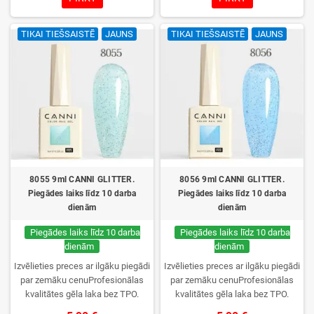
noturība. Katrs flakons iepakots
noturība. Katrs flakons iepakots
kastītē – pirmo reizi to atvērsiet
kastītē – pirmo reizi to atvērsiet
TIKAI TIEŠSAISTĒ
JAUNS
TIKAI TIEŠSAISTĒ
JAUNS
tikai jūs.
tikai jūs.
8055 9ml CANNI GLITTER.
8056 9ml CANNI GLITTER.
Piegādes laiks līdz 10 darba
Piegādes laiks līdz 10 darba
dienām
dienām
Piegādes laiks līdz 10 darba
Piegādes laiks līdz 10 darba
dienām
dienām
Izvēlieties preces ar ilgāku piegādi
Izvēlieties preces ar ilgāku piegādi
par zemāku cenuProfesionālas
par zemāku cenuProfesionālas
kvalitātes gēla laka bez TPO.
kvalitātes gēla laka bez TPO.
Krēmīga konsistence, plaša krāsu
Krēmīga konsistence, plaša krāsu