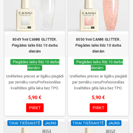
Izmantošana kosmētikā, tostarp nagu izstrādājumos – aizliegta.
Ko izmantojam mēs?
TPO-L (Ethyl Trimethylbenzoyl Phenylphosphinate)
CAS numurs: 84434-11-7
Atļauts, drošs un plaši izmantots ingredients.
8049 9ml CANNI GLITTER.
8050 9ml CANNI GLITTER.
Piegādes laiks līdz 10 darba
Piegādes laiks līdz 10 darba
dienām
dienām
Piegādes laiks līdz 10 darba
Piegādes laiks līdz 10 darba
dienām
dienām
Izvēlieties preces ar ilgāku piegādi
Izvēlieties preces ar ilgāku piegādi
par zemāku cenuProfesionālas
par zemāku cenuProfesionālas
kvalitātes gēla laka bez TPO.
kvalitātes gēla laka bez TPO.
Krēmīga konsistence, plaša krāsu
Krēmīga konsistence, plaša krāsu
5,90 €
5,90 €
izvēle, lieliska sacietēšana
izvēle, lieliska sacietēšana
UV/LED lampās un ilgstoša
UV/LED lampās un ilgstoša
PIRKT
PIRKT
noturība. Katrs flakons iepakots
noturība. Katrs flakons iepakots
kastītē – pirmo reizi to atvērsiet
kastītē – pirmo reizi to atvērsiet
TIKAI TIEŠSAISTĒ
JAUNS
TIKAI TIEŠSAISTĒ
JAUNS
tikai jūs.
tikai jūs.