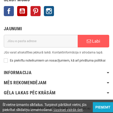
Facebook
YouTube
Pinterest
Instagram
JAUNUMI
Labi
Jūs varat atrakstīties jebkurā laikā. Kontaktinformācija ir atrodama lapā.
Es piekrītu noteikumiem un nosacījumiem, kā arī privātuma politikai
INFORMACIJA
MĒS REKOMENDĒJAM
GĒLA LAKAS PĒC KRĀSĀM
Šī vietne izmanto sīkfailus. Turpinot pārlūkot vietni, jūs
PIEŅEMT
Copyright © 2021
CANNI NAIL ART • Gēla lakas
| www.canni.eu
piekrītat sīkdatņu izmantošanai.
Uzziniet vairāk šeit
.