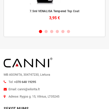
laiks
7.5ml VENALISA Tempered Top Coat
3,95 €
MB ASONITA, 304747230, Lietuva
Tel:
+370 648 19295
Email: canni@eilorita.lt
Adrese: Rygos g. 15, Vilnius, LT05245
SEKOT MUMS